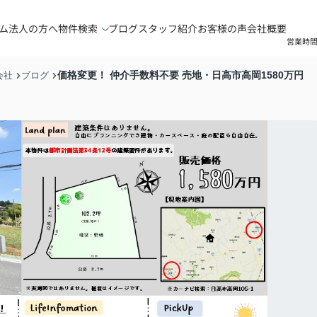
ム
法人の方へ
物件検索
ブログ
スタッフ紹介
お客様の声
会社概要
営業時間
価格変更！ 仲介手数料不要 売地・日高市高岡1580万円
会社
ブログ