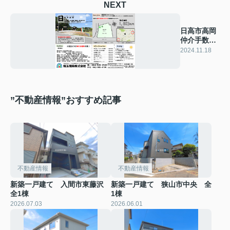
NEXT
日高市高岡
仲介手数料
不要 物件紹
2024.11.18
介
”不動産情報”おすすめ記事
不動産情報
不動産情報
新築一戸建て 入間市東藤沢
新築一戸建て 狭山市中央 全
全1棟
1棟
2026.07.03
2026.06.01