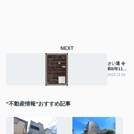
NEXT
さい通 令
和6年11月
号
2024.11.02
”不動産情報”おすすめ記事