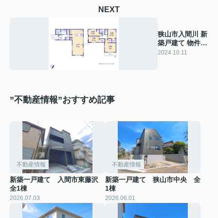
NEXT
狭山市入間川 新
築戸建て 物件紹
介
2024.10.11
”不動産情報”おすすめ記事
不動産情報
不動産情報
新築一戸建て 入間市東藤沢
新築一戸建て 狭山市中央 全
全1棟
1棟
2026.07.03
2026.06.01