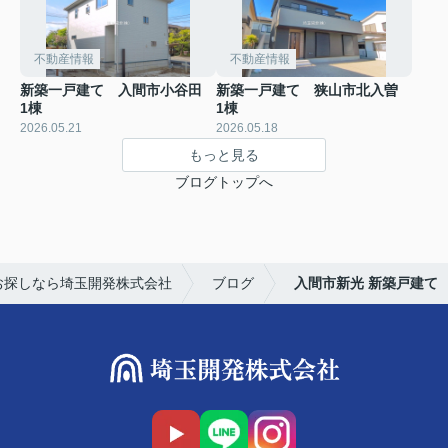
不動産情報
不動産情報
新築一戸建て 入間市小谷田
新築一戸建て 狭山市北入曽
1棟
1棟
2026.05.21
2026.05.18
もっと見る
ブログトップへ
お探しなら埼玉開発株式会社
ブログ
入間市新光 新築戸建て