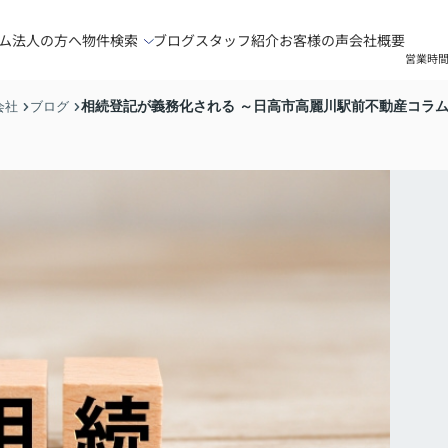
ム
法人の方へ
物件検索
ブログ
スタッフ紹介
お客様の声
会社概要
営業時間
相続登記が義務化される ～日高市高麗川駅前不動産コラ
会社
ブログ