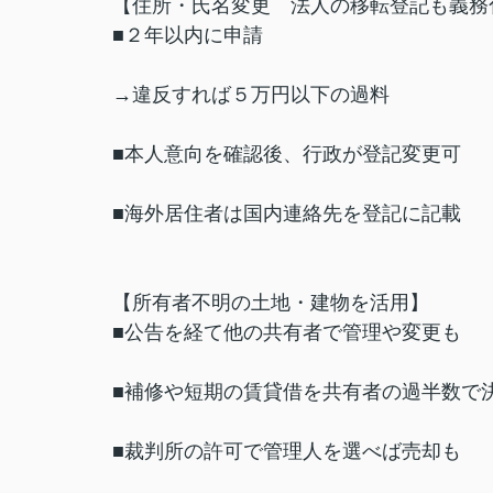
【住所・氏名変更 法人の移転登記も義務
■２年以内に申請
→違反すれば５万円以下の過料
■本人意向を確認後、行政が登記変更可
■海外居住者は国内連絡先を登記に記載
【所有者不明の土地・建物を活用】
■公告を経て他の共有者で管理や変更も
■補修や短期の賃貸借を共有者の過半数で
■裁判所の許可で管理人を選べば売却も