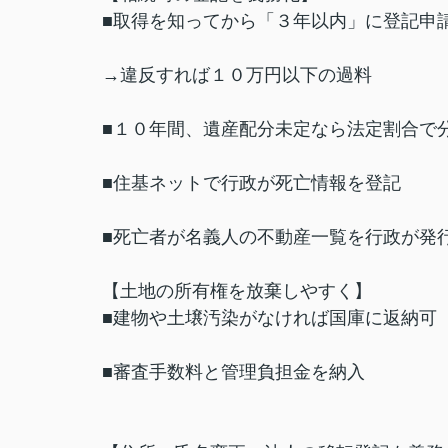
■取得を知ってから「３年以内」に登記申
→違反すれば１０万円以下の過料
■１０年間、遺産配分未定なら法定割合で
■住基ネットで行政が死亡情報を登記
■死亡者が名義人の不動産一覧を行政が発
【土地の所有権を放棄しやすく】
■建物や土壌汚染がなければ国庫に返納可
■審査手数料と管理負担金を納入