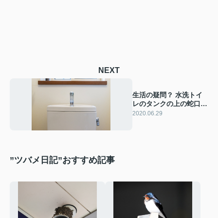
NEXT
生活の疑問？ 水洗トイ
レのタンクの上の蛇口っ
て手を洗う所？
2020.06.29
”ツバメ日記”おすすめ記事