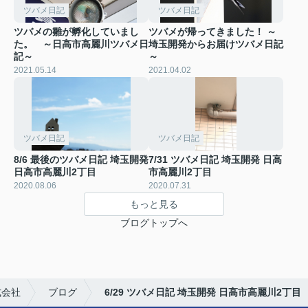
ツバメ日記
ツバメ日記
ツバメの雛が孵化していまし
ツバメが帰ってきました！ ～
た。 ～日高市高麗川ツバメ日
埼玉開発からお届けツバメ日記
記～
～
2021.05.14
2021.04.02
ツバメ日記
ツバメ日記
8/6 最後のツバメ日記 埼玉開発
7/31 ツバメ日記 埼玉開発 日高
日高市高麗川2丁目
市高麗川2丁目
2020.08.06
2020.07.31
もっと見る
ブログトップへ
式会社
ブログ
6/29 ツバメ日記 埼玉開発 日高市高麗川2丁目