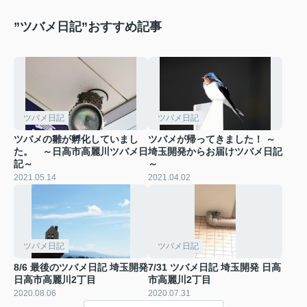
”ツバメ日記”おすすめ記事
ツバメ日記
ツバメ日記
ツバメの雛が孵化していまし
ツバメが帰ってきました！ ～
た。 ～日高市高麗川ツバメ日
埼玉開発からお届けツバメ日記
記～
～
2021.05.14
2021.04.02
ツバメ日記
ツバメ日記
8/6 最後のツバメ日記 埼玉開発
7/31 ツバメ日記 埼玉開発 日高
日高市高麗川2丁目
市高麗川2丁目
2020.08.06
2020.07.31