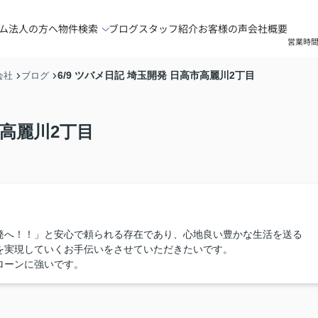
ム
法人の方へ
物件検索
ブログ
スタッフ紹介
お客様の声
会社概要
営業時間
6/9 ツバメ日記 埼玉開発 日高市高麗川2丁目
会社
ブログ
市高麗川2丁目
発へ！！」と安心で頼られる存在であり、心地良い豊かな生活を送る
を実現していくお手伝いをさせていただきたいです。
ローンに強いです。