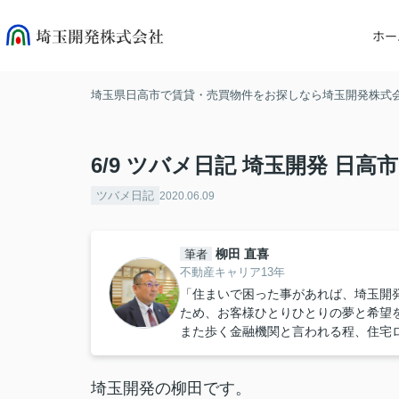
ホー
埼玉県日高市で賃貸・売買物件をお探しなら埼玉開発株式
6/9 ツバメ日記 埼玉開発 日高
ツバメ日記
2020.06.09
柳田 直喜
筆者
不動産キャリア13年
「住まいで困った事があれば、埼玉開
ため、お客様ひとりひとりの夢と希望
また歩く金融機関と言われる程、住宅
埼玉開発の柳田です。