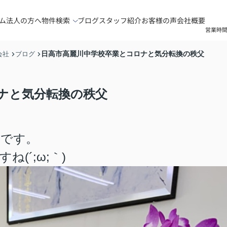
ム
法人の方へ
物件検索
ブログ
スタッフ紹介
お客様の声
会社概要
営業時間
日高市高麗川中学校卒業とコロナと気分転換の秩父
会社
ブログ
ナと気分転換の秩父
のです。
(´;ω;｀)