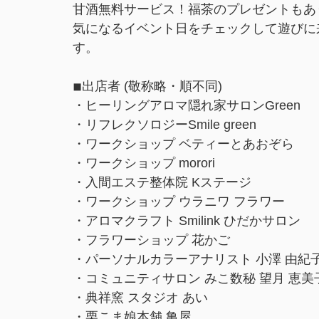
甘酒無料サービス！福茶のプレゼントもあ
気になるイベント日をチェックして遊びに
す。
◾︎出店者 (敬称略・順不同)
・ヒーリングアロマ隠れ家サロンGreen
・リフレクソロジーSmile green
・ワークショップ ベティーとあおぞら
・ワークショップ morori
・入間エステ整体院 Kステージ
・ワークショップ ウラニワ フラワー
・アロマクラフト Smilink ひだかサロン
・フラワーショップ 花かご
・パーソナルカラーアナリスト 小澤 由紀
・コミュニティサロン みこ数秘 望月 恵美
・典祥窯 スタジオ あい
・栗こま娘本舗 亀屋