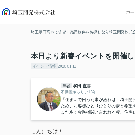
ホー
埼玉県日高市で賃貸・売買物件をお探しなら埼玉開発株式
本日より新春イベントを開催し
イベント情報
2020.01.11
柳田 直喜
筆者
不動産キャリア13年
「住まいで困った事があれば、埼玉開
ため、お客様ひとりひとりの夢と希望
また歩く金融機関と言われる程、住宅
こんにちは！