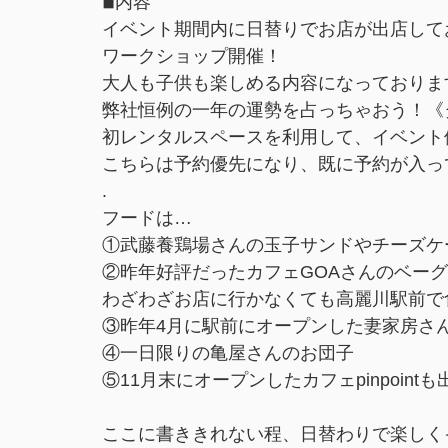
◾︎内容
イベント期間内に日替りでお店が出店して
ワークショップ開催！
大人も子供も楽しめる内容になっておりま
弊社恒例の一年の運勢を占っちゃおう！《
初レンタルスペースを利用して、イベント
こちらは予約優先になり、既に予約が入っ
.
フードは…
①武藤養鶏場さんの玉子サンドやチーズケー
②昨年好評だったカフェGOAさんのベー
わざわざお店に行かなくても高麗川駅前で
③昨年4月に駅前にオープンした妻家房さ
④一日限りの亀屋さんのお団子
⑤11月末にオープンしたカフェpinpoint
ここに書ききれない程、日替わりで楽しく