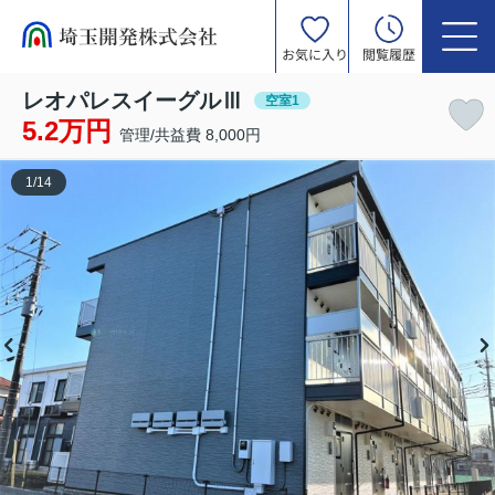
お気に入り
閲覧履歴
レオパレスイーグルⅢ
空室1
5.2万円
管理/共益費 8,000円
1
/
14