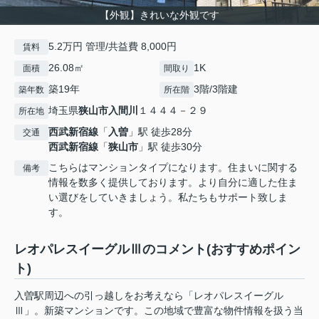
【外観】きれいな外観です
5.2万円 管理/共益費 8,000円
賃料
26.08㎡
1K
面積
間取り
築19年
3階/3階建
築年数
所在階
埼玉県
狭山市
入間川
１４４４－２９
所在地
西武新宿線
「
入曽
」駅 徒歩28分
交通
西武新宿線
「
狭山市
」駅 徒歩30分
こちらはマンションタイプになります。住まいに関する
備考
情報を数多く提供しております。より自分に適した住ま
い選びをしていきましょう。私たちもサポート致しま
す。
レオパレスイーグルⅢのコメント(おすすめポイン
ト)
入曽駅周辺への引っ越しをお考えなら「レオパレスイーグル
Ⅲ」。新築マンションです。この地域で豊富な物件情報を扱う当