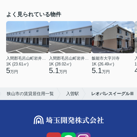
よく見られている物件
入間郡毛呂山町岩井東１丁目
入間郡毛呂山町岩井東１丁目
飯能市大字川寺
1K (23.61㎡)
1K (28.02㎡)
1K (26.49㎡)
1
5
5.1
5.1
万円
万円
万円
狭山市の賃貸居住用一覧
入曽駅
レオパレスイーグルⅢ