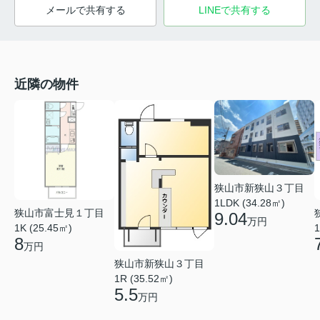
メールで共有する
LINEで共有する
近隣の物件
狭山市新狭山３丁目
1LDK (34.28㎡)
狭山市富士見１丁目
9.04
万円
1K (25.45㎡)
1
8
万円
狭山市新狭山３丁目
1R (35.52㎡)
5.5
万円