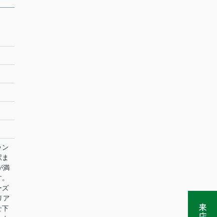
ラン
駅ま
が満
す。
ーズ
リア
せ下