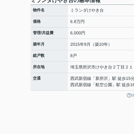
ミランダけやき台の基本情報
物件名
ミランダけやき台
価格
6.8万円
管理/共益費
6,000円
築年月
2015年9月（築10年）
総戸数
8戸
所在地
埼玉県
所沢市
けやき台
２丁目２１
交通
西武新宿線
「
新所沢
」駅 徒歩15
西武新宿線
「
航空公園
」駅 徒歩1