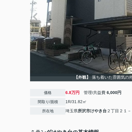
【外観】
落ち着いた雰囲気の
6.8万円
管理/共益費
6,000円
価格
1R/31.82㎡
間取り/面積
埼玉県
所沢市
けやき台
２丁目２１－
所在地