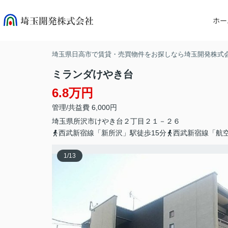
ホー
埼玉県日高市で賃貸・売買物件をお探しなら埼玉開発株式
ミランダけやき台
6.8万円
管理/共益費 6,000円
埼玉県
所沢市
けやき台
２丁目２１－２６
西武新宿線「新所沢」駅徒歩15分
西武新宿線「航空
1
/
13