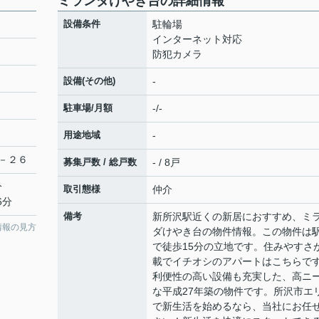
ミランダけやき台の詳細情報
設備条件
駐輪場
インターネット対応
防犯カメラ
設備(その他)
-
駐車場/月額
-/-
用途地域
-
－２６
募集戸数 / 総戸数
- / 8戸
分
取引態様
仲介
6分
備考
新所沢駅近くの新居におすすめ、ミ
情報の見方
ダけやき台の物件情報。この物件は
で徒歩15分の立地です。住みやすさ
載でイチオシのアパートはこちらで
利便性の高い設備も充実した、高ニ
な平成27年築の物件です。所沢市エ
で新生活を始めるなら、当社にお任