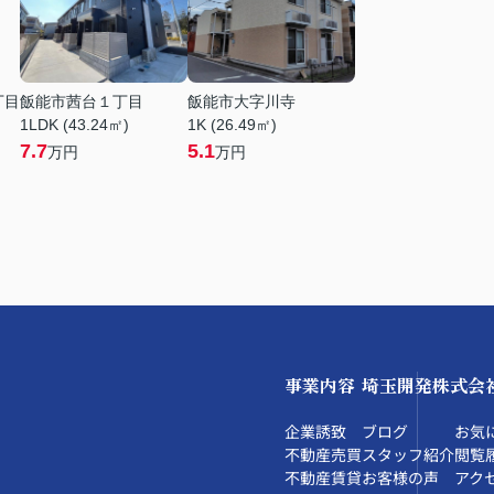
丁目
飯能市茜台１丁目
飯能市大字川寺
1LDK (43.24㎡)
1K (26.49㎡)
7.7
5.1
万円
万円
事業内容
埼玉開発株式会
企業誘致
ブログ
お気
不動産売買
スタッフ紹介
閲覧
不動産賃貸
お客様の声
アク