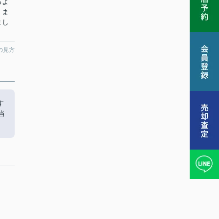
るよ
。ま
まし
。
の見方
す
当