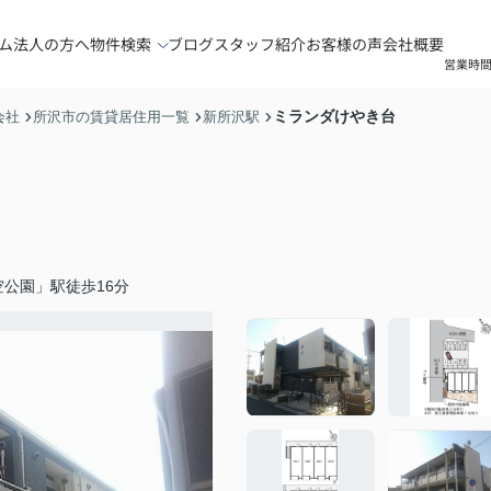
ム
法人の方へ
物件検索
ブログ
スタッフ紹介
お客様の声
会社概要
営業時間
ミランダけやき台
会社
所沢市の賃貸居住用一覧
新所沢駅
公園」駅徒歩16分