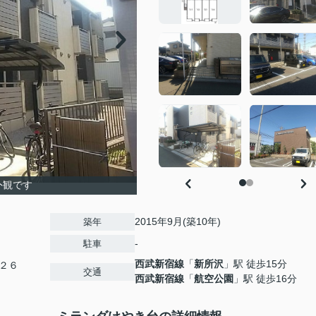
外観です
2015年9月(築10年)
築年
-
駐車
西武新宿線
「
新所沢
」駅 徒歩15分
２６
交通
西武新宿線
「
航空公園
」駅 徒歩16分