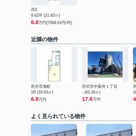
202
9.62坪 (31.82㎡)
6.8
万円(7068.61円/坪)
近隣の物件
所沢市旭町
所沢市中新井１丁目
1R (18.63㎡)
- (65.26㎡)
1
6.8
17.6
4
万円
万円
よく見られている物件