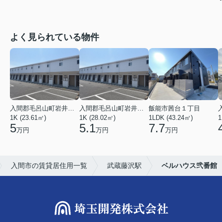
よく見られている物件
入間郡毛呂山町岩井東１丁目
入間郡毛呂山町岩井東１丁目
飯能市茜台１丁目
1K (23.61㎡)
1K (28.02㎡)
1LDK (43.24㎡)
1
5
5.1
7.7
万円
万円
万円
入間市の賃貸居住用一覧
武蔵藤沢駅
ベルハウス弐番館