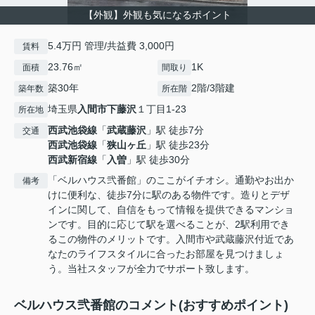
【外観】外観も気になるポイント
5.4万円 管理/共益費 3,000円
賃料
23.76㎡
1K
面積
間取り
築30年
2階/3階建
築年数
所在階
埼玉県
入間市
下藤沢
１丁目1-23
所在地
西武池袋線
「
武蔵藤沢
」駅 徒歩7分
交通
西武池袋線
「
狭山ヶ丘
」駅 徒歩23分
西武新宿線
「
入曽
」駅 徒歩30分
「ベルハウス弐番館」のここがイチオシ。通勤やお出か
備考
けに便利な、徒歩7分に駅のある物件です。造りとデザ
インに関して、自信をもって情報を提供できるマンショ
ンです。目的に応じて駅を選べることが、2駅利用でき
るこの物件のメリットです。入間市や武蔵藤沢付近であ
なたのライフスタイルに合ったお部屋を見つけましょ
う。当社スタッフが全力でサポート致します。
ベルハウス弐番館のコメント(おすすめポイント)