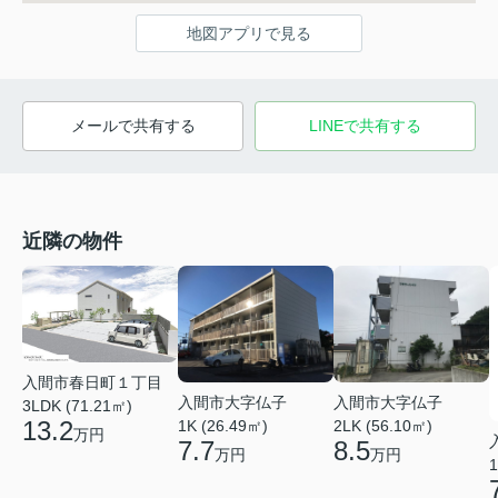
地図アプリで見る
メールで共有する
LINEで共有する
近隣の物件
入間市春日町１丁目
入間市大字仏子
入間市大字仏子
3LDK (71.21㎡)
13.2
1K (26.49㎡)
2LK (56.10㎡)
万円
7.7
8.5
万円
万円
1