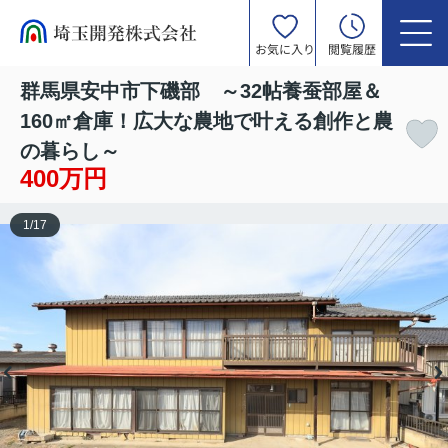
お気に入り
閲覧履歴
群馬県安中市下磯部 ～32帖養蚕部屋＆
160㎡倉庫！広大な農地で叶える創作と農
の暮らし～
400万円
1
/
17