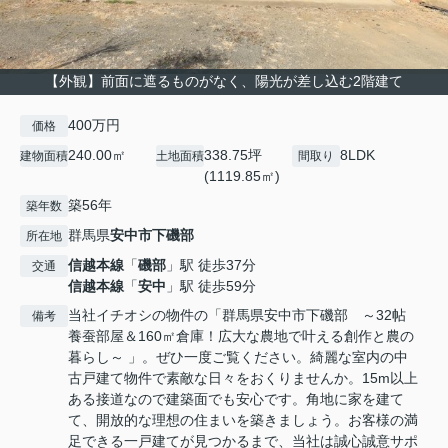
【外観】前面に遮るものがなく、陽光が差し込む2階建て
400万円
価格
240.00㎡
338.75坪
8LDK
建物面積
土地面積
間取り
(1119.85㎡)
築56年
築年数
群馬県
安中市
下磯部
所在地
信越本線
「
磯部
」駅 徒歩37分
交通
信越本線
「
安中
」駅 徒歩59分
当社イチオシの物件の「群馬県安中市下磯部 ～32帖
備考
養蚕部屋＆160㎡倉庫！広大な農地で叶える創作と農の
暮らし～ 」。ぜひ一度ご覧ください。綺麗な室内の中
古戸建て物件で素敵な日々をおくりませんか。15m以上
ある接道なので建築面でも安心です。角地に家を建て
て、開放的な理想の住まいを築きましょう。お客様の満
足できる一戸建てが見つかるまで、当社は誠心誠意サポ