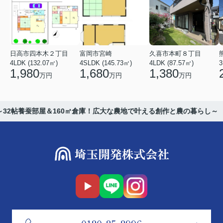
日高市四本木２丁目
富岡市宮崎
久喜市本町８丁目
4LDK (132.07㎡)
4SLDK (145.73㎡)
4LDK (87.57㎡)
3
1,980
1,680
1,380
万円
万円
万円
32帖養蚕部屋＆160㎡倉庫！広大な農地で叶える創作と農の暮らし～