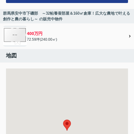
群馬県安中市下磯部 ～32帖養蚕部屋＆160㎡倉庫！広大な農地で叶える
創作と農の暮らし～ の販売中物件
400万円
72.59坪(240.00㎡)
地図