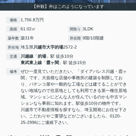
【外観】外はこのようになっています
1,756.8万円
価格
61.02㎡
3LDK
面積
間取り
築31年
9階/10階建
築年数
所在階
埼玉県
川越市
大字的場
2572-2
所在地
川越線
「
的場
」駅 徒歩10分
交通
東武東上線
「
霞ヶ関
」駅 徒歩15分
ぜひ一度見ていただきたい、「ダイアパレス川越・霞ヶ
備考
関」です。大規模な店舗や事務所の建築を制限してお
り、パチンコ屋や一般的な工場などは建てることができ
ない地域なので住居地としても利用できる第一種住居地
域。マンションにどんな人が住んでいるのかも中古マン
ションなら事前に知れます。駅徒歩10分の物件です。
川越市で不動産情報を探すなら、埼玉開発にお任せ下さ
い。こだわりやご要望などがございましたら、0120-
25-2996にご連絡下さい。