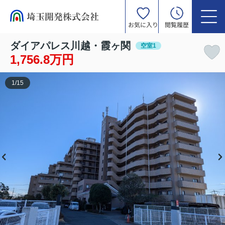
お気に入り
閲覧履歴
ダイアパレス川越・霞ヶ関
空室1
1,756.8万円
1
/
15