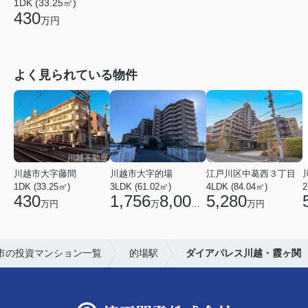
1DK (33.25㎡)
430
万円
よく見られている物件
川越市大字藤間
川越市大字的場
江戸川区中葛西３丁目
1DK (33.25㎡)
3LDK (61.02㎡)
4LDK (84.04㎡)
2
430
1,756
8,000
5,280
万円
万
円
万円
市の投資マンション一覧
的場駅
ダイアパレス川越・霞ヶ関