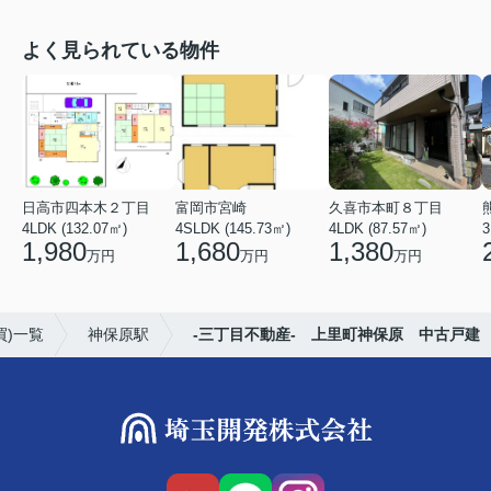
よく見られている物件
日高市四本木２丁目
富岡市宮崎
久喜市本町８丁目
4LDK (132.07㎡)
4SLDK (145.73㎡)
4LDK (87.57㎡)
3
1,980
1,680
1,380
万円
万円
万円
買)一覧
神保原駅
-三丁目不動産- 上里町神保原 中古戸建