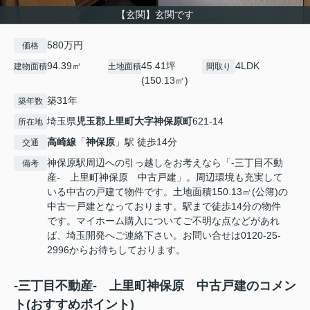
【玄関】玄関です
580万円
価格
94.39㎡
45.41坪
4LDK
建物面積
土地面積
間取り
(150.13㎡)
築31年
築年数
埼玉県
児玉郡上里町
大字神保原町
621-14
所在地
高崎線
「
神保原
」駅 徒歩14分
交通
神保原駅周辺への引っ越しをお考えなら「-三丁目不動
備考
産- 上里町神保原 中古戸建」。周辺環境も充実して
いる中古の戸建て物件です。土地面積150.13㎡(公簿)の
中古一戸建となっております。駅まで徒歩14分の物件
です。マイホーム購入についてご不明な点などがあれ
ば、埼玉開発へご連絡下さい。お問い合せは0120-25-
2996からお待ちしております。
-三丁目不動産- 上里町神保原 中古戸建のコメン
ト(おすすめポイント)