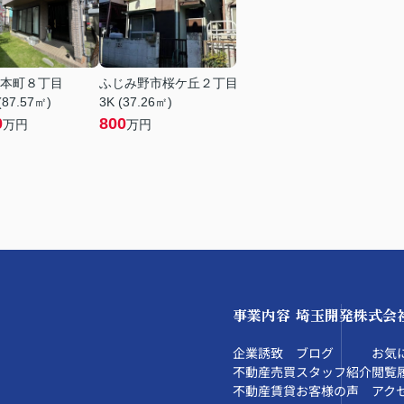
本町８丁目
ふじみ野市桜ケ丘２丁目
(87.57㎡)
3K (37.26㎡)
0
800
万円
万円
事業内容
埼玉開発株式会
企業誘致
ブログ
お気
不動産売買
スタッフ紹介
閲覧
不動産賃貸
お客様の声
アク