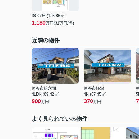
38.07坪 (125.86㎡)
1,180
万円(31万円/坪)
近隣の物件
熊谷市拾六間
熊谷市柿沼
4LDK (89.42㎡)
4K (67.45㎡)
5
900
370
7
万円
万円
よく見られている物件