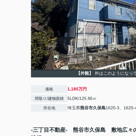
【外観】
外はこのようになっ
1,180万円
価格
5LDK/125.86㎡
間取り/建物面積
埼玉県
熊谷市
久保島
1620-3、1620-
所在地
-三丁目不動産- 熊谷市久保島 敷地広々