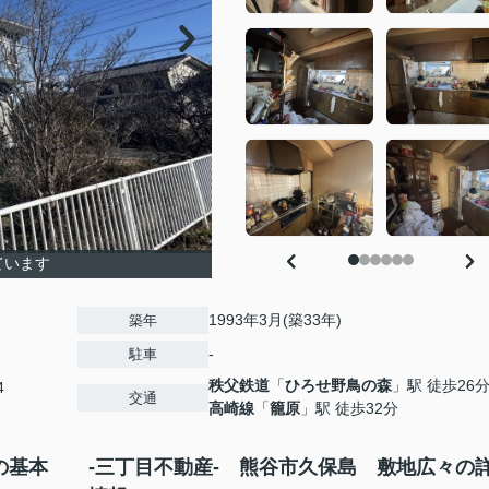
ています
1993年3月(築33年)
築年
-
駐車
秩父鉄道
「
ひろせ野鳥の森
」駅 徒歩26
4
交通
高崎線
「
籠原
」駅 徒歩32分
の基本
-三丁目不動産- 熊谷市久保島 敷地広々の