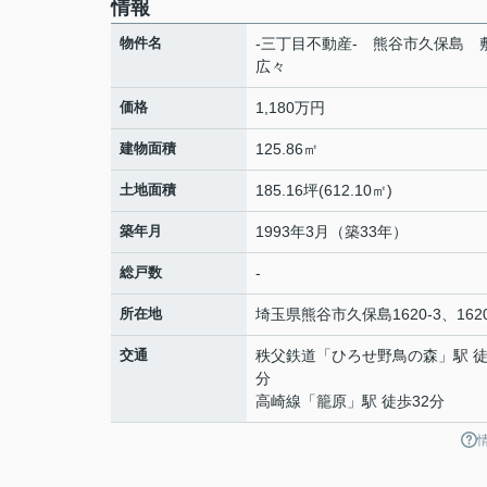
情報
物件名
-三丁目不動産- 熊谷市久保島 
広々
価格
1,180万円
建物面積
125.86㎡
土地面積
185.16坪(612.10㎡)
築年月
1993年3月（築33年）
総戸数
-
所在地
埼玉県
熊谷市
久保島
1620-3、162
交通
秩父鉄道
「
ひろせ野鳥の森
」駅 徒
分
高崎線
「
籠原
」駅 徒歩32分