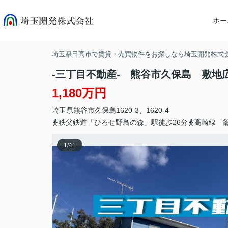
ホー
埼玉県日高市で賃貸・売買物件をお探しなら埼玉開発株式
-三丁目不動産- 熊谷市久保島 敷地
1,180万円
埼玉県
熊谷市
久保島
1620-3、1620-4
秩父鉄道「ひろせ野鳥の森」駅徒歩26分
高崎線「籠
1
/
41