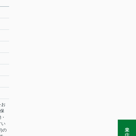
をお
久保
勤・
すい
)の