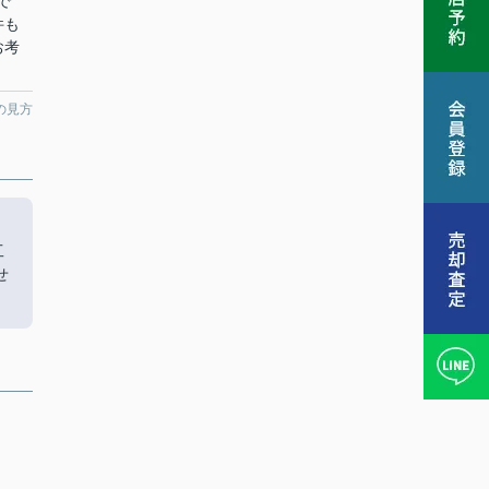
で
件も
お考
の見方
工
せ