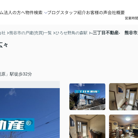
ム
法人の方へ
物件検索
ブログ
スタッフ紹介
お客様の声
会社概要
営業時間
-三丁目不動産- 熊谷
会社
熊谷市の戸建(売買)一覧
ひろせ野鳥の森駅
広々
原」駅徒歩32分