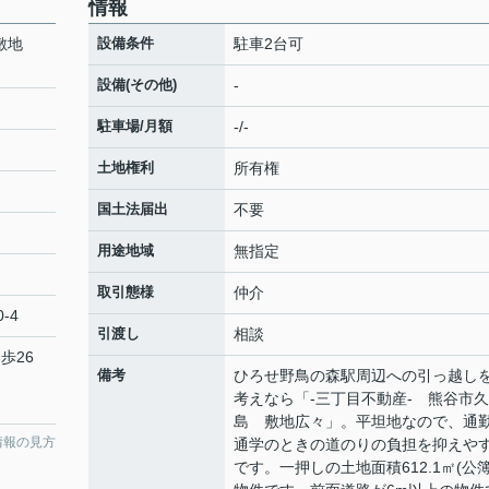
情報
敷地
設備条件
駐車2台可
設備(その他)
-
駐車場/月額
-/-
土地権利
所有権
国土法届出
不要
用途地域
無指定
取引態様
仲介
0-4
引渡し
相談
歩26
備考
ひろせ野鳥の森駅周辺への引っ越し
考えなら「-三丁目不動産- 熊谷市
島 敷地広々」。平坦地なので、通
情報の見方
通学のときの道のりの負担を抑えや
です。一押しの土地面積612.1㎡(公簿