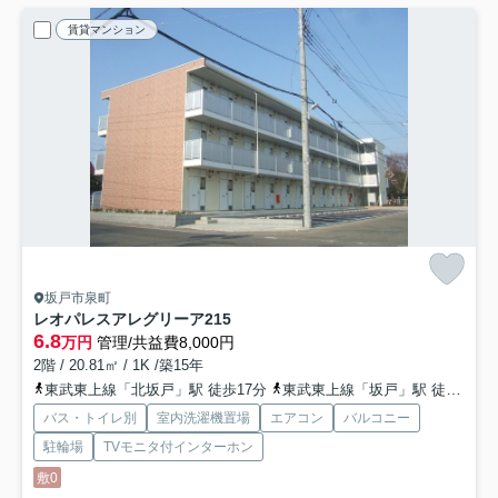
賃貸マンション
坂戸市泉町
レオパレスアレグリーア
215
6.8
万円
管理/共益費8,000円
2階 / 20.81㎡ / 1K /築15年
東武東上線「北坂戸」駅 徒歩17分
東武東上線「坂戸」駅 徒歩22分
バス・トイレ別
室内洗濯機置場
エアコン
バルコニー
駐輪場
TVモニタ付インターホン
敷0