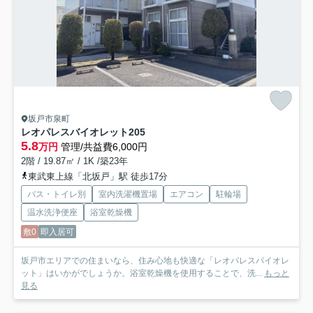
坂戸市泉町
レオパレスバイオレット
205
5.8
万円
管理/共益費6,000円
2階 / 19.87㎡ / 1K /築23年
東武東上線「北坂戸」駅 徒歩17分
バス・トイレ別
室内洗濯機置場
エアコン
駐輪場
温水洗浄便座
浴室乾燥機
敷0
即入居可
坂戸市エリアでの住まいなら、住み心地も快適な「レオパレスバイオレ
ット」はいかがでしょうか。浴室乾燥機を使用することで、洗...
もっと
見る