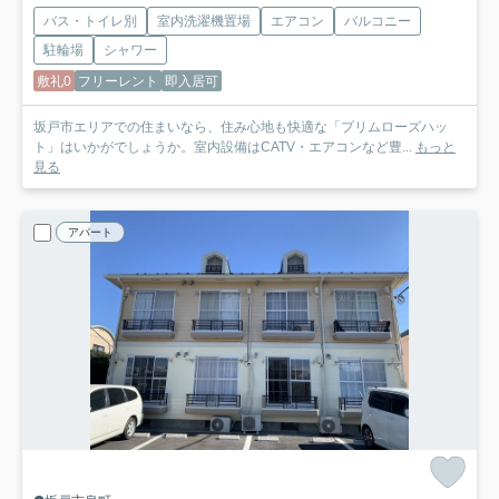
バス・トイレ別
室内洗濯機置場
エアコン
バルコニー
駐輪場
シャワー
敷礼0
フリーレント
即入居可
坂戸市エリアでの住まいなら、住み心地も快適な「プリムローズハッ
ト」はいかがでしょうか。室内設備はCATV・エアコンなど豊...
もっと
見る
アパート