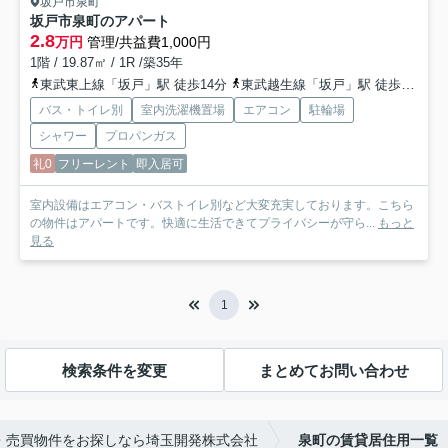
坂戸市泉町
坂戸市泉町のアパート
2.8
万円
管理/共益費1,000円
1階 / 19.87㎡ / 1R /築35年
東武東上線「坂戸」駅 徒歩14分
東武越生線「坂戸」駅 徒歩14分
バス・トイレ別
室内洗濯機置場
エアコン
駐輪場
シャワー
プロパンガス
礼0
フリーレント
即入居可
室内設備はエアコン・バストイレ別など大変充実しております。こちら
の物件はアパートです。快適に生活できてプライバシーが守ら...
もっと
見る
1
検索条件を変更
まとめてお問い合わせ
・売買物件をお探しなら埼玉開発株式会社
泉町の賃貸居住用一覧