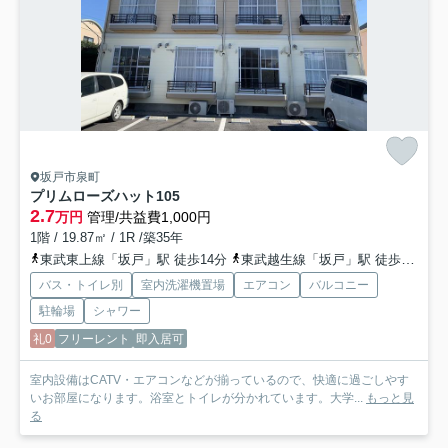
坂戸市泉町
プリムローズハット
105
2.7
万円
管理/共益費1,000円
1階 / 19.87㎡ / 1R /築35年
東武東上線「坂戸」駅 徒歩14分
東武越生線「坂戸」駅 徒歩14分
バス・トイレ別
室内洗濯機置場
エアコン
バルコニー
駐輪場
シャワー
礼0
フリーレント
即入居可
室内設備はCATV・エアコンなどが揃っているので、快適に過ごしやす
いお部屋になります。浴室とトイレが分かれています。大学...
もっと見
る