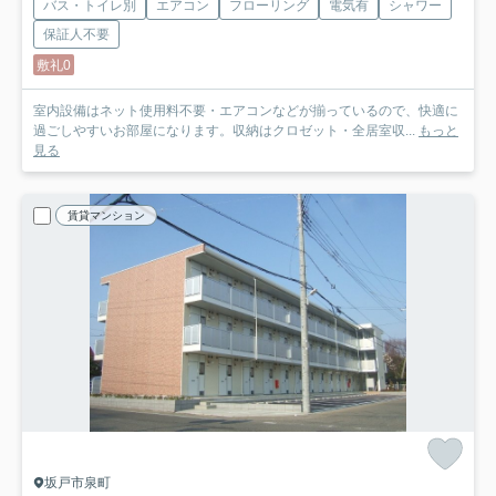
バス・トイレ別
エアコン
フローリング
電気有
シャワー
保証人不要
敷礼0
室内設備はネット使用料不要・エアコンなどが揃っているので、快適に
過ごしやすいお部屋になります。収納はクロゼット・全居室収...
もっと
見る
賃貸マンション
坂戸市泉町