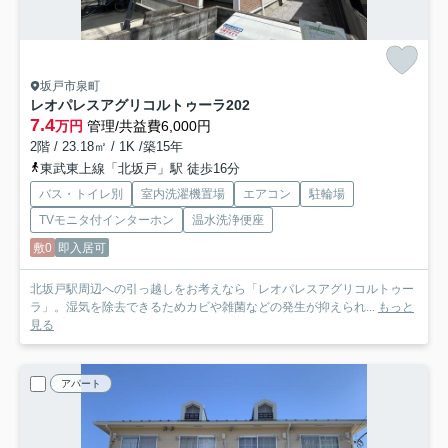
坂戸市泉町
レオパレスアグリコルトゥーラ
202
7.4
万円
管理/共益費6,000円
2階 / 23.18㎡ / 1K /築15年
東武東上線「北坂戸」駅 徒歩16分
バス・トイレ別
室内洗濯機置場
エアコン
駐輪場
TVモニタ付インターホン
温水洗浄便座
敷0
即入居可
北坂戸駅周辺への引っ越しをお考えなら「レオパレスアグリコルトゥー
ラ」。湿気を除去できるためカビや雑菌などの発生が抑えられ...
もっと
見る
アパート