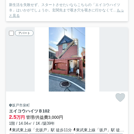
新生活を失敗せず、スタートさせたいならこちらの「エイコウハイツ
Ｂ」はいかがでしょうか。玄関先まで覗き穴を覗きに行かなくて...
もっ
と見る
アパート
坂戸市泉町
エイコウハイツＢ
102
2.5
万円
管理/共益費3,000円
1階 / 14.04㎡ / 1K /築39年
東武東上線「北坂戸」駅 徒歩11分
東武東上線「坂戸」駅 徒歩17分