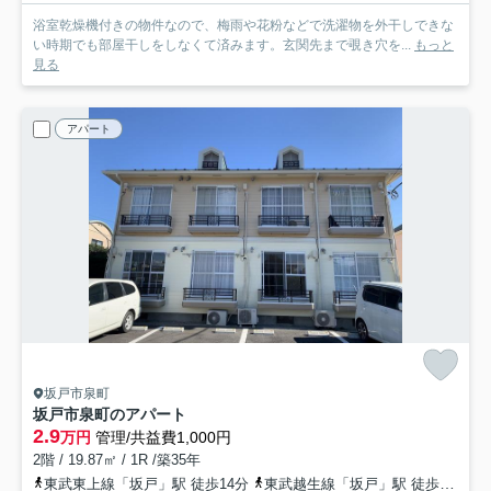
浴室乾燥機付きの物件なので、梅雨や花粉などで洗濯物を外干しできな
い時期でも部屋干しをしなくて済みます。玄関先まで覗き穴を...
もっと
見る
アパート
坂戸市泉町
坂戸市泉町のアパート
2.9
万円
管理/共益費1,000円
2階 / 19.87㎡ / 1R /築35年
東武東上線「坂戸」駅 徒歩14分
東武越生線「坂戸」駅 徒歩14分