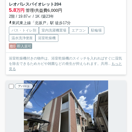
レオパレスバイオレット
204
5.8
万円
管理/共益費6,000円
2階 / 19.87㎡ / 1K /築23年
東武東上線「北坂戸」駅 徒歩17分
バス・トイレ別
室内洗濯機置場
エアコン
駐輪場
温水洗浄便座
浴室乾燥機
敷0
即入居可
浴室乾燥機付きの物件は、浴室乾燥機のスイッチを入れればすぐに湿気
を除去できるためカビや雑菌などの発生が抑えられます。共用...
もっと
見る
アパート