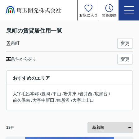
お気に入り
閲覧履歴
泉町の賃貸居住用一覧
泉町
変更
条件から探す
変更
おすすめのエリア
大字毛呂本郷
/
豊岡
/
平山
/
岩井東
/
岩井西
/
広瀬台
/
前久保南
/
大字中新田
/
東所沢
/
大字上山口
13
件