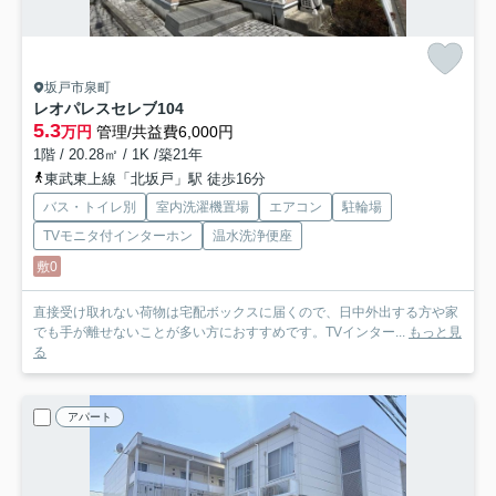
坂戸市泉町
レオパレスセレブ
104
5.3
万円
管理/共益費6,000円
1階 / 20.28㎡ / 1K /築21年
東武東上線「北坂戸」駅 徒歩16分
バス・トイレ別
室内洗濯機置場
エアコン
駐輪場
TVモニタ付インターホン
温水洗浄便座
敷0
直接受け取れない荷物は宅配ボックスに届くので、日中外出する方や家
でも手が離せないことが多い方におすすめです。TVインター...
もっと見
る
アパート