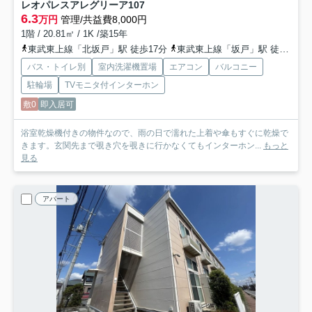
レオパレスアレグリーア
107
6.3
万円
管理/共益費8,000円
1階 / 20.81㎡ / 1K /築15年
東武東上線「北坂戸」駅 徒歩17分
東武東上線「坂戸」駅 徒歩22分
バス・トイレ別
室内洗濯機置場
エアコン
バルコニー
駐輪場
TVモニタ付インターホン
敷0
即入居可
浴室乾燥機付きの物件なので、雨の日で濡れた上着や傘もすぐに乾燥で
きます。玄関先まで覗き穴を覗きに行かなくてもインターホン...
もっと
見る
アパート