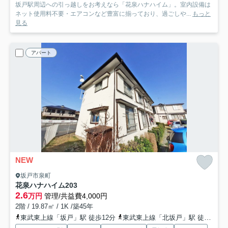
坂戸駅周辺への引っ越しをお考えなら「花泉ハナハイム」。室内設備は
ネット使用料不要・エアコンなど豊富に揃っており、過ごしや...
もっと
見る
アパート
NEW
坂戸市泉町
花泉ハナハイム
203
2.6
万円
管理/共益費4,000円
2階 / 19.87㎡ / 1K /築45年
東武東上線「坂戸」駅 徒歩12分
東武東上線「北坂戸」駅 徒歩18分