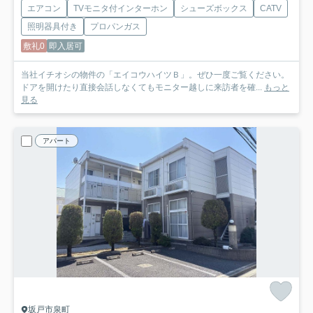
エアコン
TVモニタ付インターホン
シューズボックス
CATV
照明器具付き
プロパンガス
敷礼0
即入居可
当社イチオシの物件の「エイコウハイツＢ」。ぜひ一度ご覧ください。
ドアを開けたり直接会話しなくてもモニター越しに来訪者を確...
もっと
見る
アパート
坂戸市泉町