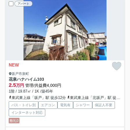
アパート
NEW
坂戸市泉町
花泉ハナハイム
103
2.5
万円
管理/共益費4,000円
1階 / 19.87㎡ / 1K /築45年
東武東上線「坂戸」駅 徒歩12分
東武東上線「北坂戸」駅 徒歩18分
バス・トイレ別
エアコン
電気有
シャワー
保証人不要
インターネット対応
敷礼0