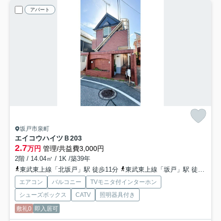
アパート
坂戸市泉町
エイコウハイツＢ
203
2.7
万円
管理/共益費3,000円
2階 / 14.04㎡ / 1K /築39年
東武東上線「北坂戸」駅 徒歩11分
東武東上線「坂戸」駅 徒歩17分
エアコン
バルコニー
TVモニタ付インターホン
シューズボックス
CATV
照明器具付き
敷礼0
即入居可