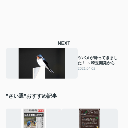
NEXT
ツバメが帰ってきまし
た！ ～埼玉開発からお
届けツバメ日記～
2021.04.02
”さい通”おすすめ記事