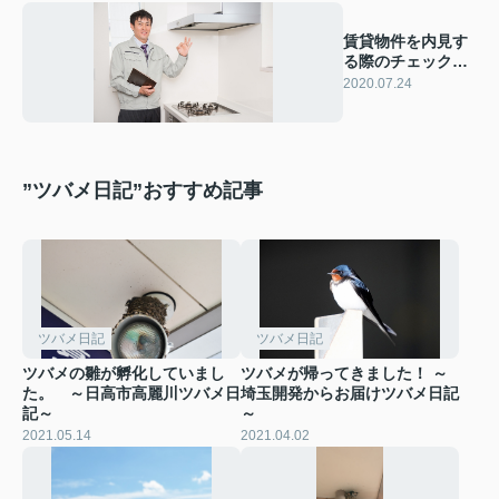
賃貸物件を内見す
る際のチェックポ
イント
2020.07.24
”ツバメ日記”おすすめ記事
ツバメ日記
ツバメ日記
ツバメの雛が孵化していまし
ツバメが帰ってきました！ ～
た。 ～日高市高麗川ツバメ日
埼玉開発からお届けツバメ日記
記～
～
2021.05.14
2021.04.02