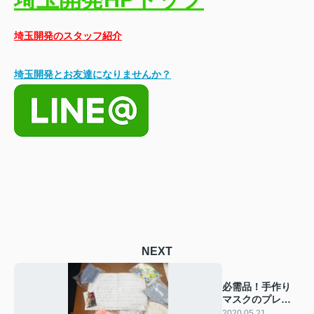
埼玉開発のスタッフ紹介
埼玉開発とお友達になりませんか？
NEXT
必需品！手作り
マスクのプレゼ
ント♡
2020.05.21