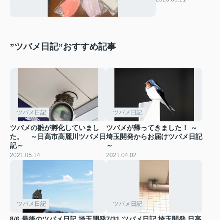
”ツバメ日記”おすすめ記事
ツバメ日記
ツバメ日記
ツバメの雛が孵化していまし
ツバメが帰ってきました！ ～
た。 ～日高市高麗川ツバメ日
埼玉開発からお届けツバメ日記
記～
～
2021.05.14
2021.04.02
ツバメ日記
ツバメ日記
8/6 最後のツバメ日記 埼玉開発
7/31 ツバメ日記 埼玉開発 日高