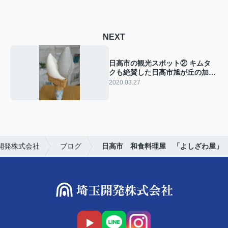
NEXT
日高市の観光スポット② キムタ
クも絶賛した日高市旭が丘の加藤
牧場
2020.03.27
開発株式会社
ブログ
日高市 和食料理屋 「よしざわ屋」