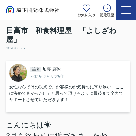
お気に入り
閲覧履歴
日高市 和食料理屋 「よしざわ
屋」
2020.03.26
加藤 真弥
筆者
不動産キャリア6年
女性ならではの視点で、お客様のお気持ちに寄り添い「ここ
に決めて良かった!!!」と思って頂けるように最後まで全力で
サポートさせていただきます！
こんにちは☀
3月も終わりに近づきましたね。