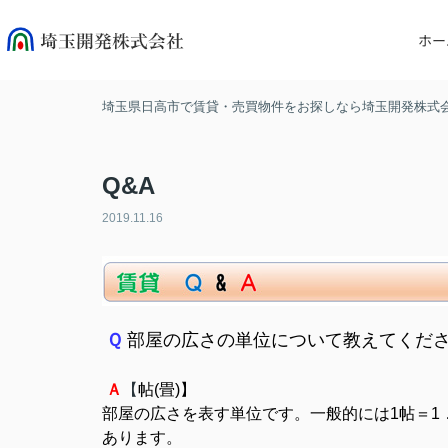
ホー
埼玉県日高市で賃貸・売買物件をお探しなら埼玉開発株式
Q&A
2019.11.16
Ｑ
部屋の広さの単位について教えてくだ
Ａ
【
帖(畳)
】
部屋の広さを表す単位です。一般的には1帖＝1
あります。