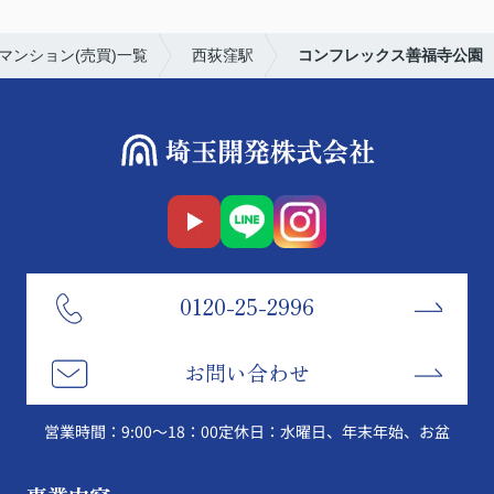
マンション(売買)一覧
西荻窪駅
コンフレックス善福寺公園
0120-25-2996
お問い合わせ
営業時間：9:00～18：00
定休日：水曜日、年末年始、お盆