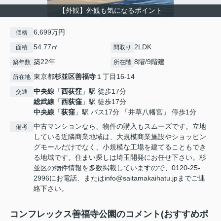
【外観】外観も気になるポイント
6,699万円
価格
54.77㎡
2LDK
面積
間取り
築22年
8階/9階建
築年数
所在階
東京都
杉並区
善福寺
１丁目16-14
所在地
中央線
「
西荻窪
」駅 徒歩17分
交通
総武線
「
西荻窪
」駅 徒歩17分
中央線
「
荻窪
」駅 バス17分 「井草八幡宮」 停歩1分
中古マンションなら、物件の購入もスムーズです。立地
備考
している近隣商業地域は、大規模商業施設やショッピン
グモールだけでなく、小規模な工場を建てることもでき
る地域です。住まい探しは埼玉開発にお任せ下さい。杉
並区の物件情報を多数掲載していますので、0120-25-
2996にお電話、またはinfo@saitamakaihatu.jpまでご連
絡下さい。
コンフレックス善福寺公園のコメント(おすすめポ