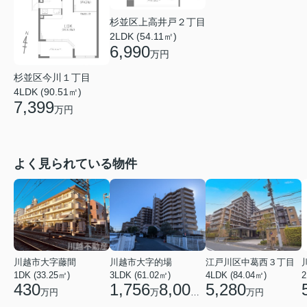
杉並区上高井戸２丁目
2LDK (54.11㎡)
6,990
万円
杉並区今川１丁目
4LDK (90.51㎡)
7,399
万円
よく見られている物件
川越市大字藤間
川越市大字的場
江戸川区中葛西３丁目
1DK (33.25㎡)
3LDK (61.02㎡)
4LDK (84.04㎡)
2
430
1,756
8,000
5,280
万円
万
円
万円