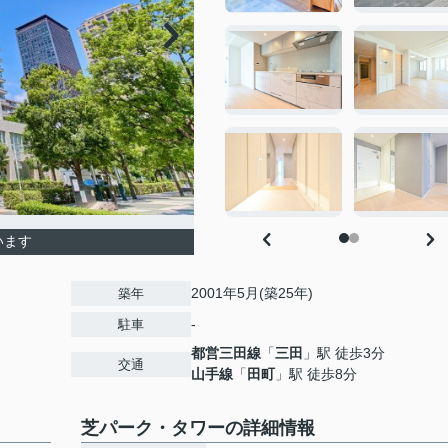
います
2001年5月(築25年)
築年
-
駐車
都営三田線
「
三田
」駅 徒歩3分
交通
山手線
「
田町
」駅 徒歩8分
芝パーク・タワーの詳細情報