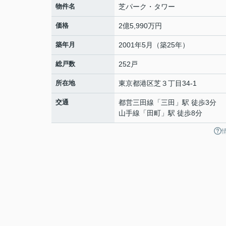
物件名
芝パーク・タワー
価格
2億5,990万円
築年月
2001年5月（築25年）
総戸数
252戸
所在地
東京都
港区
芝
３丁目34-1
交通
都営三田線
「
三田
」駅 徒歩3分
山手線
「
田町
」駅 徒歩8分