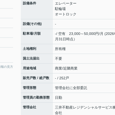
設備条件
エレベーター
駐輪場
オートロック
設備(その他)
-
駐車場/月額
-/ 空有 23,000～50,000円/月 (202
月31日時点）
土地権利
所有権
国土法届出
不要
情報の見方
用途地域
商業/近隣商業
販売戸数 / 総戸数
- / 252戸
管理形態
管理会社に全部委託
管理員の勤務形態
日勤
管理会社
三井不動産レジデンシャルサービス
会社