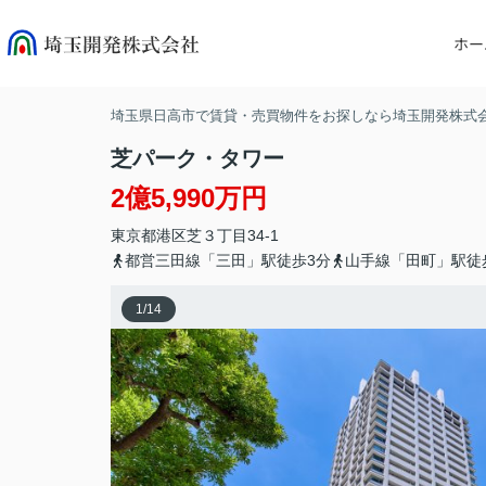
ホー
埼玉県日高市で賃貸・売買物件をお探しなら埼玉開発株式
芝パーク・タワー
2億5,990万円
東京都
港区
芝
３丁目34-1
都営三田線「三田」駅徒歩3分
山手線「田町」駅徒
1
/
14