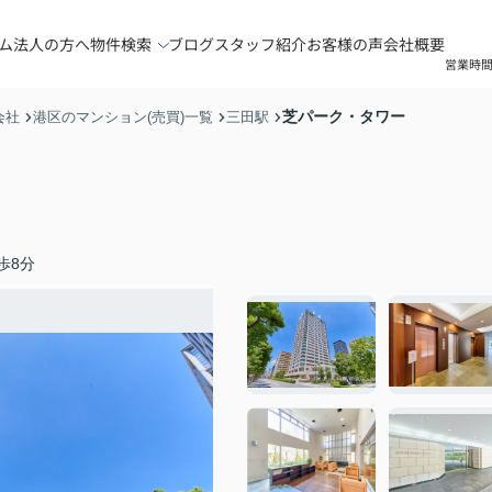
ム
法人の方へ
物件検索
ブログ
スタッフ紹介
お客様の声
会社概要
営業時間
芝パーク・タワー
会社
港区のマンション(売買)一覧
三田駅
歩8分