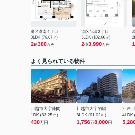
港区港南４丁目
港区台場２丁目
3LDK (76.67㎡)
3LDK (102.66㎡)
2
2
380
2
3,990
1
億
万円
億
万円
よく見られている物件
川越市大字藤間
川越市大字的場
江戸川
1DK (33.25㎡)
3LDK (61.02㎡)
4LDK 
430
1,756
8,000
5,28
万円
万
円