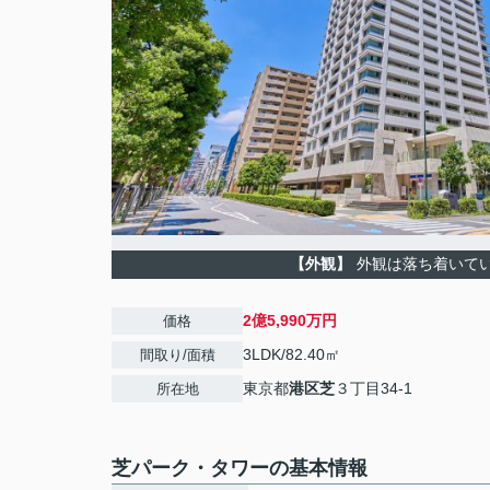
【外観】
外観は落ち着いて
2億5,990万円
価格
3LDK/82.40㎡
間取り/面積
東京都
港区
芝
３丁目34-1
所在地
芝パーク・タワーの基本情報