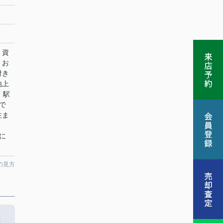
、資
。お
付き
地上
。駅
で
住ま
発に
の見方
た