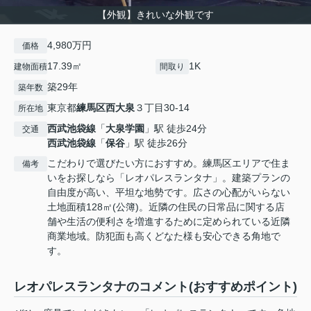
【外観】きれいな外観です
4,980万円
価格
17.39㎡
1K
建物面積
間取り
築29年
築年数
東京都
練馬区
西大泉
３丁目30-14
所在地
西武池袋線
「
大泉学園
」駅 徒歩24分
交通
西武池袋線
「
保谷
」駅 徒歩26分
こだわりで選びたい方におすすめ。練馬区エリアで住ま
備考
いをお探しなら「レオパレスランタナ」。建築プランの
自由度が高い、平坦な地勢です。広さの心配がいらない
土地面積128㎡(公簿)。近隣の住民の日常品に関する店
舗や生活の便利さを増進するために定められている近隣
商業地域。防犯面も高くどなた様も安心できる角地で
す。
レオパレスランタナのコメント(おすすめポイント)