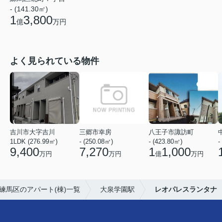
- (141.30㎡)
1
3,800
億
万円
よく見られている物件
吉川市大字吉川
三郷市幸房
八王子市諏訪町
1LDK (276.99㎡)
- (250.08㎡)
- (423.80㎡)
-
9,400
7,270
1
1,000
万円
万円
億
万円
練馬区のアパート(棟)一覧
大泉学園駅
レオパレスランタナ