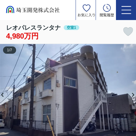
お気に入り
閲覧履歴
レオパレスランタナ
空室1
4,980万円
1
/
7