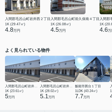
入間郡毛呂山町岩井西２丁目
入間郡毛呂山町前久保南４丁目
入間郡
1K (29.47㎡)
1K (26.08㎡)
1K (20
4.8
4.5
4.6
万円
万円
万
よく見られている物件
入間郡毛呂山町岩井東１丁目
入間郡毛呂山町岩井東１丁目
飯能市茜台１丁目
1K (23.61㎡)
1K (28.02㎡)
1LDK (43.24㎡)
1
5
5.1
7.7
万円
万円
万円