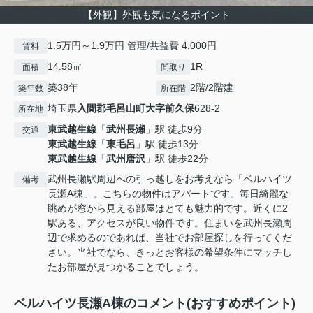
【外観】外観も気になるポイント
1.5万円～1.9万円 管理/共益費 4,000円
賃料
14.58㎡
1R
面積
間取り
築38年
2階/2階建
築年数
所在階
埼玉県
入間郡毛呂山町
大字前久保
628-2
所在地
東武越生線
「
武州長瀬
」駅 徒歩9分
交通
東武越生線
「
東毛呂
」駅 徒歩13分
東武越生線
「
武州唐沢
」駅 徒歩22分
武州長瀬駅周辺への引っ越しをお考えなら「ベルハイツ
備考
長瀬A棟」。こちらの物件はアパートです。毎日綺麗な
眺めが窓から見える部屋はとても魅力的です。近くに2
駅ある、アクセスが良い物件です。住まいを武州長瀬周
辺で求めるのであれば、当社でお部屋探しを行ってくだ
さい。当社でなら、きっとお客様の希望条件にマッチし
たお部屋が見つかることでしょう。
ベルハイツ長瀬A棟のコメント(おすすめポイント)