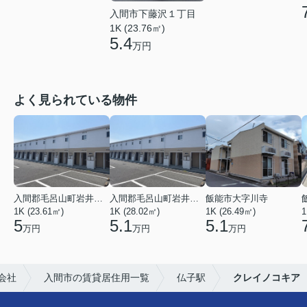
入間市下藤沢１丁目
1K (23.76㎡)
5.4
万円
よく見られている物件
入間郡毛呂山町岩井東１丁目
入間郡毛呂山町岩井東１丁目
飯能市大字川寺
1K (23.61㎡)
1K (28.02㎡)
1K (26.49㎡)
1
5
5.1
5.1
万円
万円
万円
会社
入間市の賃貸居住用一覧
仏子駅
クレイノコキア