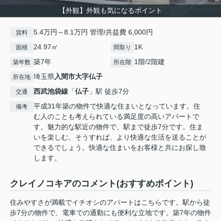
【外観】外観も気になるポイント
5.4万円～8.1万円 管理/共益費 6,000円
賃料
24.97㎡
1K
面積
間取り
築7年
1階/2階建
築年数
所在階
埼玉県
入間市
大字仏子
所在地
西武池袋線
「
仏子
」駅 徒歩7分
交通
平成31年築の物件で快適な住まいとなっています。住
備考
む人のことも考えられている満足度の高いアパートで
す。魅力的な駅近の物件で、駅まで徒歩7分です。住ま
いを楽しむ。そうすれば、より快適な生活を送ることが
できるでしょう。快適な住まいをお客様と共にお探し致
します。
クレイノコキアのコメント(おすすめポイント)
住みやすさが満載でイチオシのアパートはこちらです。駅から徒
歩7分の物件で、電車での通勤にも便利な立地です。築7年の物件