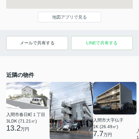
地図アプリで見る
メールで共有する
LINEで共有する
近隣の物件
入間市春日町１丁目
入間市大字仏子
3LDK (71.21㎡)
13.2
1K (26.49㎡)
万円
7.7
万円
1