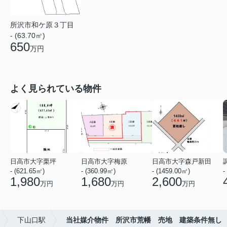
所沢市和ケ原３丁目
- (63.70㎡)
650
万円
よく見られている物件
日高市大字栗坪
日高市大字梅原
日高市大字森戸新田
- (621.65㎡)
- (360.99㎡)
- (1459.00㎡)
-
1,980
1,680
2,600
万円
万円
万円
下山口駅
当社媒介物件 所沢市荒幡 売地 建築条件無し