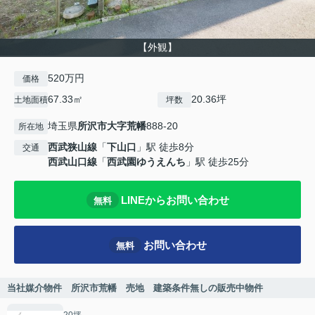
【外観】
520万円
価格
67.33㎡
20.36坪
土地面積
坪数
埼玉県
所沢市
大字荒幡
888-20
所在地
西武狭山線
「
下山口
」駅 徒歩8分
交通
西武山口線
「
西武園ゆうえんち
」駅 徒歩25分
LINEからお問い合わせ
無料
お問い合わせ
無料
当社媒介物件 所沢市荒幡 売地 建築条件無しの販売中物件
20坪