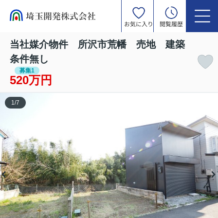
お気に入り
閲覧履歴
当社媒介物件 所沢市荒幡 売地 建築
条件無し
募集1
520万円
1
/
7