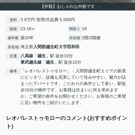
【外観】おしゃれな外観です
3.9万円 管理/共益費 5,500円
賃料
23.18㎡
1K
面積
間取り
築20年
2階/2階建
築年数
所在階
埼玉県
入間郡越生町
大字西和田
所在地
八高線
「
越生
」駅 徒歩10分
交通
東武越生線
「
越生
」駅 徒歩10分
「レオパレストゥモロー」：入間郡越生町エリアの新居
備考
にピッタリ。設備も充実していて住みやすい、魅力が詰
まったアパートです。こだわりの条件として多い、駅徒
歩10分の物件です。お客様は住まいに何を求めます
か。ご希望の条件をお聞かせください。お客様のご希望
に近い物件をご紹介いたします。
レオパレストゥモローのコメント(おすすめポイン
ト)