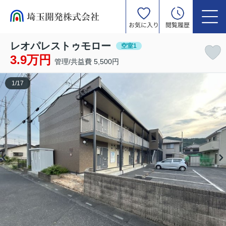
お気に入り
閲覧履歴
レオパレストゥモロー
空室1
3.9万円
管理/共益費 5,500円
1
/
17