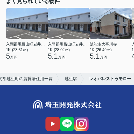
よく見られている物件
入間郡毛呂山町岩井東１丁目
入間郡毛呂山町岩井東１丁目
飯能市大字川寺
1K (23.61㎡)
1K (28.02㎡)
1K (26.49㎡)
1
5
5.1
5.1
万円
万円
万円
間郡越生町の賃貸居住用一覧
越生駅
レオパレストゥモロー