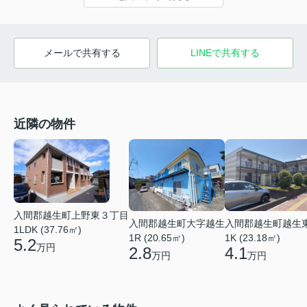
メールで共有する
LINEで共有する
近隣の物件
入間郡越生町上野東３丁目
入間郡越生町越生
入間郡越生町大字越生
1LDK (37.76㎡)
1K (23.18㎡)
1R (20.65㎡)
5.2
万円
4.1
2.8
万円
万円