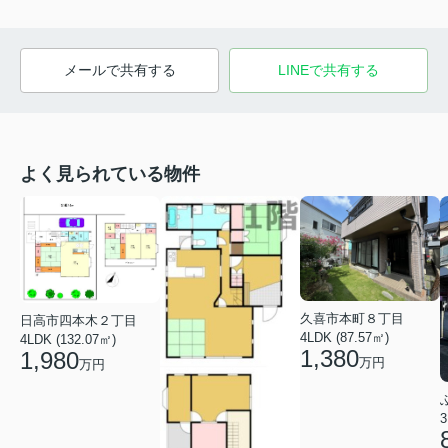
メールで共有する
LINEで共有する
よく見られている物件
久喜市本町８丁目
日高市四本木２丁目
4LDK (87.57㎡)
4LDK (132.07㎡)
1,380
1,980
万円
万円
3