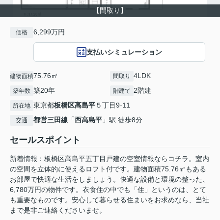
【間取り】
6,299万円
価格
支払いシミュレーション
75.76㎡
4LDK
建物面積
間取り
築20年
2階建
築年数
階建て
東京都
板橋区
高島平
５丁目9-11
所在地
都営三田線
「
西高島平
」駅 徒歩8分
交通
セールスポイント
新着情報：板橋区高島平五丁目戸建の空室情報ならコチラ。室内
の空間を立体的に使えるロフト付です。建物面積75.76㎡もある
お部屋で快適な生活をしましょう。快適な設備と環境の整った、
6,780万円の物件です。衣食住の中でも「住」というのは、とて
も重要なものです。安心して暮らせる住まいをお求めなら、当社
まで是非ご連絡くださいませ。