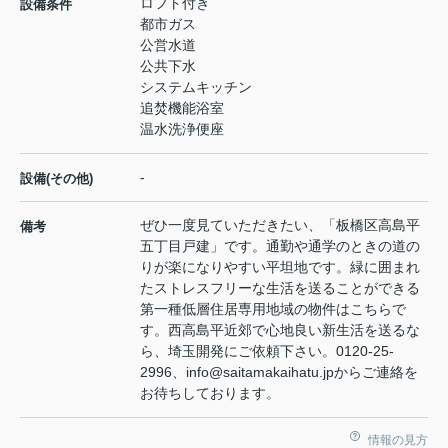
ロフト付き
設備条件
都市ガス
公営水道
公共下水
システムキッチン
追焚機能浴室
温水洗浄便座
-
設備(その他)
ぜひ一度見ていただきたい、「板橋区高島平
備考
五丁目戸建」です。通勤や通学のときの道の
りが楽になりやすい平坦地です。緑に囲まれ
たストレスフリーな生活を送ることができる
第一種低層住居専用地域の物件はこちらで
す。西高島平近郊で心地良い新生活を送るな
ら、埼玉開発にご依頼下さい。0120-25-
2996、info@saitamakaihatu.jpからご連絡を
お待ちしております。
情報の見方