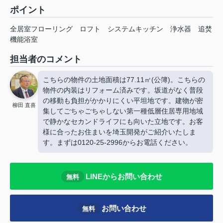
ポイント
全居室フローリング
ロフト
システムキッチン
浄水器
追焚
機能浴室
担当者のコメント
こちらの物件の土地面積は77.11㎡(公簿)。こちらの
物件の内装はリフォーム済みです。坂道がなく普段
の移動も負担がかかりにくい平坦地です。建物が密
柳田 直喜
集してごちゃごちゃしない第一種低層住居専用地域
で静かなセカンドライフにも向いた立地です。お客
様に合ったお住まいを埼玉開発がご紹介いたしま
す。まずは0120-25-2996からお電話ください。
LINEからお問い合わせ
無料
お問い合わせ
無料