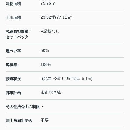
75.76㎡
建物面積
23.32坪(77.11㎡)
土地面積
-/記載なし
私道負担面積 /
セットバック
50%
建ぺい率
100%
容積率
-(北西 公道 6.0m 間口 6.1m)
接道状況
市街化区域
都市計画
-
その他法令上の制限
不要
国土法届出要否