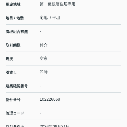
第一種低層住居専用
用途地域
宅地 / 平坦
地目 / 地勢
-
管理組合有無
仲介
取引態様
空家
現況
即時
引渡し
-
建築確認番号
102226868
物件番号
-
管理コード
2026年08月21日
取引条件の