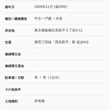
2005年11月 (築20年)
築年月
中古一戸建 / 木造
種別 / 建物構造
東京都
板橋区
高島平
５丁目9-11
所在地
都営三田線
「
西高島平
」駅 徒歩8分
交通
-
修繕積立金
-
修繕積立基金
有 / 有（1台分）
駐車場 / 月額
その他条件
所有権
土地権利