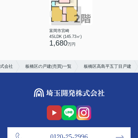
富岡市宮崎
4SLDK (145.73㎡)
1,680
万円
式会社
板橋区の戸建(売買)一覧
板橋区高島平五丁目戸建
0120-25-2996