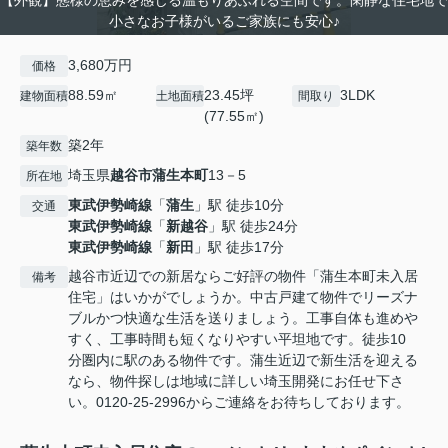
【外観】態様の恵みを感じる温もりあふれる空間です。閑静な住宅地で
小さなお子様がいるご家族にも安心♪
3,680万円
価格
88.59㎡
23.45坪
3LDK
建物面積
土地面積
間取り
(77.55㎡)
築2年
築年数
埼玉県
越谷市
蒲生本町
13－5
所在地
東武伊勢崎線
「
蒲生
」駅 徒歩10分
交通
東武伊勢崎線
「
新越谷
」駅 徒歩24分
東武伊勢崎線
「
新田
」駅 徒歩17分
越谷市近辺での新居ならご好評の物件「蒲生本町未入居
備考
住宅」はいかがでしょうか。中古戸建て物件でリーズナ
ブルかつ快適な生活を送りましょう。工事自体も進めや
すく、工事時間も短くなりやすい平坦地です。徒歩10
分圏内に駅のある物件です。蒲生近辺で新生活を迎える
なら、物件探しは地域に詳しい埼玉開発にお任せ下さ
い。0120-25-2996からご連絡をお待ちしております。