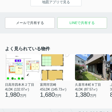
地図アプリで見る
メールで共有する
LINEで共有する
よく見られている物件
日高市四本木２丁目
富岡市宮崎
久喜市本町８丁目
4LDK (132.07㎡)
4SLDK (145.73㎡)
4LDK (87.57㎡)
3
1,980
1,680
1,380
万円
万円
万円