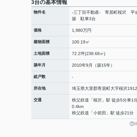
3台の基本情報
物件名
-三丁目不動産- 寄居町桜沢 平成
築 駐車3台
価格
1,980万円
建物面積
100.19㎡
土地面積
72.2坪(238.68㎡)
築年月
2010年9月（築15年）
総戸数
-
所在地
埼玉県
大里郡寄居町
大字桜沢
1912
交通
秩父鉄道
「
桜沢
」駅 徒歩5分車1
0.4km
秩父鉄道
「
小前田
」駅 徒歩21分