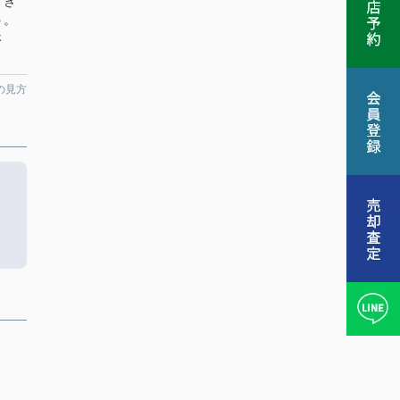
、き
う。
さ
の見方