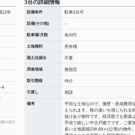
3台の詳細情報
22年
設備条件
駐車2台可
設備(その他)
-
駐車場/月額
有/0円
土地権利
所有権
国土法届出
不要
用途地域
無指定
取引態様
仲介
-4
引渡し
相談
分
備考
平坦な土地なので、擁壁・造成費用
えられます。格の違いを感じられる
抜けあり物件です。経済面でも新築
情報の見方
手頃で嬉しい中古戸建てです。ご要
多い土地面積238.68㎡(公簿)の物件