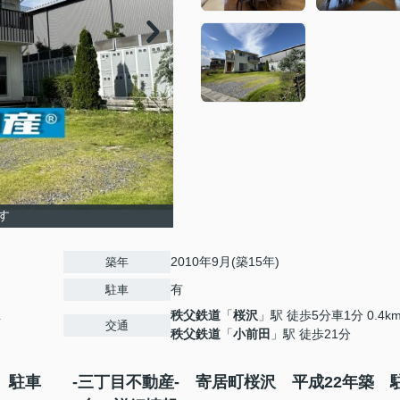
す
2010年9月(築15年)
築年
有
駐車
秩父鉄道
「
桜沢
」駅 徒歩5分車1分 0.4k
4
交通
秩父鉄道
「
小前田
」駅 徒歩21分
 駐車
-三丁目不動産- 寄居町桜沢 平成22年築 