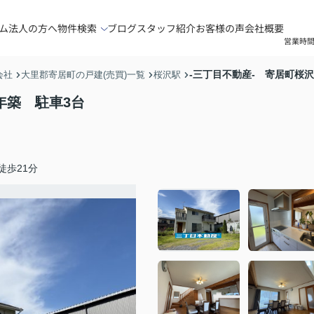
ム
法人の方へ
物件検索
ブログ
スタッフ紹介
お客様の声
会社概要
営業時間
-三丁目不動産- 寄居町桜沢
会社
大里郡寄居町の戸建(売買)一覧
桜沢駅
年築 駐車3台
徒歩21分