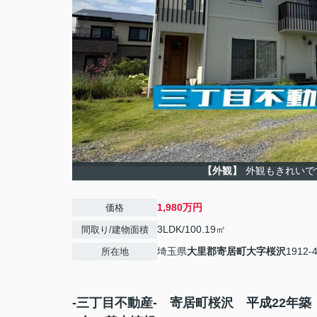
【外観】
外観もきれいで
1,980万円
価格
3LDK/100.19㎡
間取り/建物面積
埼玉県
大里郡寄居町
大字桜沢
1912-
所在地
-三丁目不動産- 寄居町桜沢 平成22年築