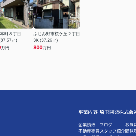
本町８丁目
ふじみ野市桜ケ丘２丁目
(87.57㎡)
3K (37.26㎡)
0
800
万円
万円
事業内容
埼玉開発株式会
企業誘致
ブログ
お気
不動産売買
スタッフ紹介
閲覧