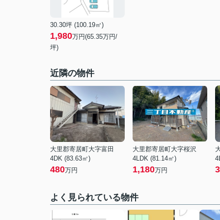
30.30坪 (100.19㎡)
1,980
万円(65.35万円/
坪)
近隣の物件
大里郡寄居町大字富田
大里郡寄居町大字桜沢
4DK (83.63㎡)
4LDK (81.14㎡)
4
480
1,180
3
万円
万円
よく見られている物件