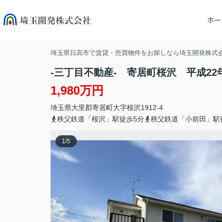
ホー
埼玉県日高市で賃貸・売買物件をお探しなら埼玉開発株式
-三丁目不動産- 寄居町桜沢 平成22
1,980万円
埼玉県
大里郡寄居町
大字桜沢
1912-4
秩父鉄道「桜沢」駅徒歩5分
秩父鉄道「小前田」駅
1
/
5