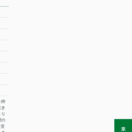
を抑
吹き
より
望の
。交