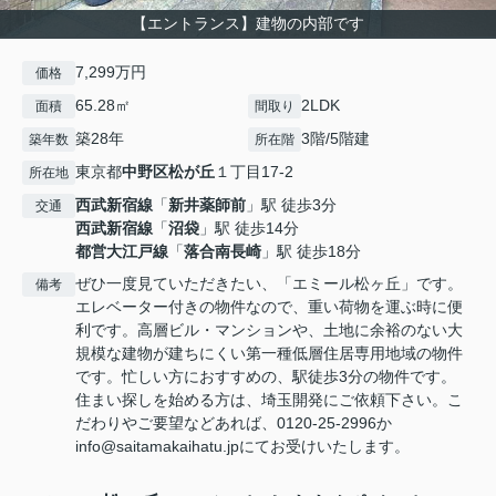
【エントランス】建物の内部です
7,299万円
価格
65.28㎡
2LDK
面積
間取り
築28年
3階/5階建
築年数
所在階
東京都
中野区
松が丘
１丁目17-2
所在地
西武新宿線
「
新井薬師前
」駅 徒歩3分
交通
西武新宿線
「
沼袋
」駅 徒歩14分
都営大江戸線
「
落合南長崎
」駅 徒歩18分
ぜひ一度見ていただきたい、「エミール松ヶ丘」です。
備考
エレベーター付きの物件なので、重い荷物を運ぶ時に便
利です。高層ビル・マンションや、土地に余裕のない大
規模な建物が建ちにくい第一種低層住居専用地域の物件
です。忙しい方におすすめの、駅徒歩3分の物件です。
住まい探しを始める方は、埼玉開発にご依頼下さい。こ
だわりやご要望などあれば、0120-25-2996か
info@saitamakaihatu.jpにてお受けいたします。