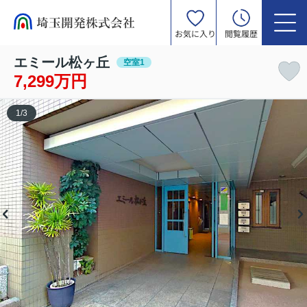
お気に入り
閲覧履歴
エミール松ヶ丘
空室1
7,299万円
1
/
3