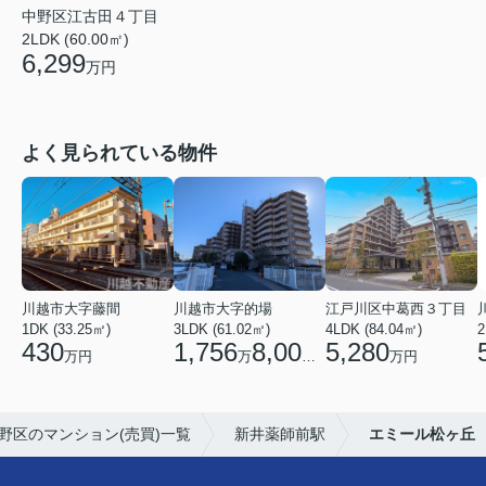
中野区江古田４丁目
2LDK (60.00㎡)
6,299
万円
よく見られている物件
川越市大字藤間
川越市大字的場
江戸川区中葛西３丁目
1DK (33.25㎡)
3LDK (61.02㎡)
4LDK (84.04㎡)
2
430
1,756
8,000
5,280
万円
万
円
万円
野区のマンション(売買)一覧
新井薬師前駅
エミール松ヶ丘