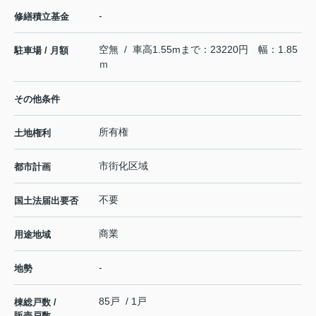
-
修繕積立基金
空無 / 車高1.55mまで：23220円 幅：1.85
駐車場 / 月額
ｍ
その他条件
所有権
土地権利
市街化区域
都市計画
不要
国土法届出要否
商業
用途地域
-
地勢
85戸 / 1戸
棟総戸数 /
販売戸数