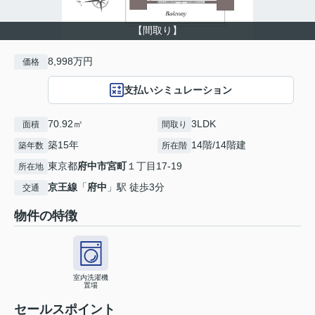
【間取り】
8,998万円
価格
支払いシミュレーション
70.92㎡
3LDK
面積
間取り
築15年
14階/14階建
築年数
所在階
東京都
府中市
宮町
１丁目17-19
所在地
京王線
「
府中
」駅 徒歩3分
交通
物件の特徴
室内洗濯機
置場
セールスポイント