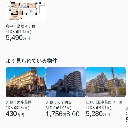
府中市是政４丁目
4LDK (91.13㎡)
5,490
万円
よく見られている物件
江戸川区中葛西３丁目
川越市大字藤間
川越市大字的場
4LDK (84.04㎡)
1DK (33.25㎡)
3LDK (61.02㎡)
5,280
430
1,756
8,000
2
万円
万円
万
円