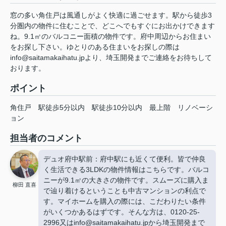
窓の多い角住戸は風通しがよく快適に過ごせます。駅から徒歩3
分圏内の物件に住むことで、どこへでもすぐにお出かけできます
ね。9.1㎡のバルコニー面積の物件です。府中周辺からお住まい
をお探し下さい。ゆとりのある住まいをお探しの際は
info@saitamakaihatu.jpより、埼玉開発までご連絡をお待ちして
おります。
ポイント
角住戸
駅徒歩5分以内
駅徒歩10分以内
最上階
リノベーシ
ョン
担当者のコメント
デュオ府中駅前：府中駅にも近くて便利。皆で仲良
く生活できる3LDKの物件情報はこちらです。バルコ
ニーが9.1㎡の大きさの物件です。スムーズに購入ま
柳田 直喜
で辿り着けるということも中古マンションの利点で
す。マイホームを購入の際には、こだわりたい条件
がいくつかあるはずです。そんな方は、0120-25-
2996又はinfo@saitamakaihatu.jpから埼玉開発まで