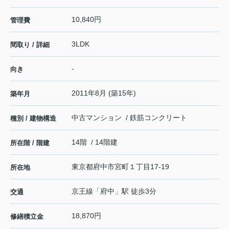
10,840円
管理費
3LDK
間取り / 詳細
-
向き
2011年8月 (築15年)
築年月
中古マンション / 鉄筋コンクリート
種別 / 建物構造
14階 / 14階建
所在階 / 階建
東京都
府中市
宮町
１丁目17-19
所在地
京王線
「
府中
」駅 徒歩3分
交通
18,870円
修繕積立金