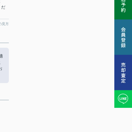
ょ
くだ
の見方
適
扱
お