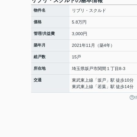
リブリ・スクルドの基本情報
物件名
リブリ・スクルド
価格
5.8万円
管理/共益費
3,000円
築年月
2021年11月（築4年）
総戸数
15戸
所在地
埼玉県
坂戸市
関間
１丁目8-3
交通
東武東上線
「
坂戸
」駅 徒歩10分
東武東上線
「
若葉
」駅 徒歩14分