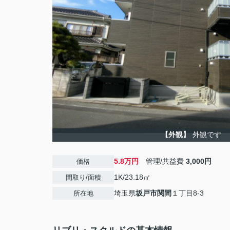
【外観】
外観です
5.8万円
管理/共益費
3,000円
価格
1K/23.18㎡
間取り/面積
埼玉県
坂戸市
関間
１丁目8-3
所在地