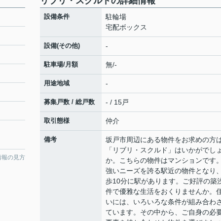
リブリ・スクルドの詳細情報
設備条件
駐輪場
宅配ボックス
設備(その他)
-
駐車場/月額
無/-
用途地域
-
募集戸数 / 総戸数
- / 15戸
取引態様
仲介
備考
坂戸市周辺にある物件をお求めの方
「リブリ・スクルド」はいかがでし
情報の見方
か。こちらの物件はマンションです
強いニーズを誇る駅近の物件となり
歩10分に駅があります。ご好評の築
件で優雅な生活をおくりませんか。
いには、いろいろな条件が組み合わ
ています。その中から、ご自身の必