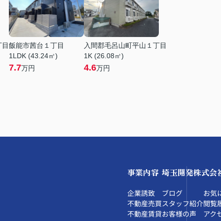
丁目
飯能市茜台１丁目
入間郡毛呂山町平山１丁目
1LDK (43.24㎡)
1K (26.08㎡)
7.7
4.6
万円
万円
事業内容
埼玉開発株式会
企業誘致
ブログ
お気
不動産売買
スタッフ紹介
閲覧
不動産賃貸
お客様の声
アク