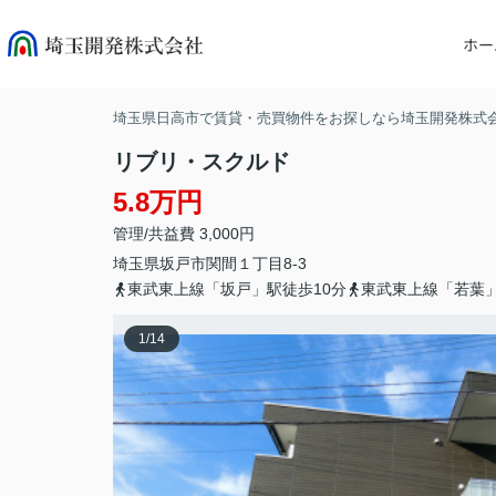
ホー
埼玉県日高市で賃貸・売買物件をお探しなら埼玉開発株式
リブリ・スクルド
5.8万円
管理/共益費 3,000円
埼玉県
坂戸市
関間
１丁目8-3
東武東上線「坂戸」駅徒歩10分
東武東上線「若葉」
1
/
14