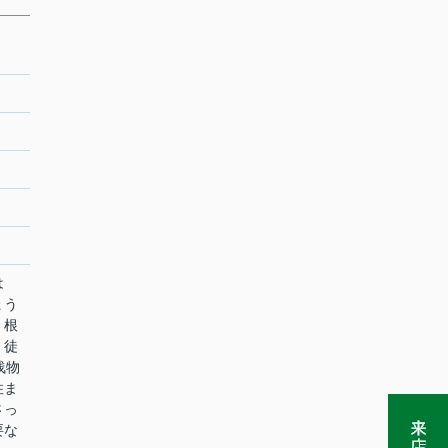
は
ょう
。根
、徒
浅物
住ま
さっ
要な