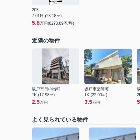
203
7.01坪 (23.18㎡)
5.8
万円(8273.89円/坪)
近隣の物件
坂戸市日の出町
坂戸市薬師町
1K (17.98㎡)
1K (22.00㎡)
2
2.5
3.5
5
万円
万円
よく見られている物件