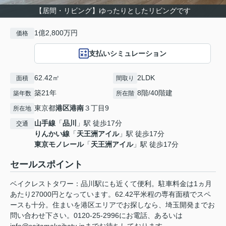
【居間・リビング】ゆったりとしたリビングです
1億2,800万円
価格
支払いシミュレーション
62.42㎡
2LDK
面積
間取り
築21年
8階/40階建
築年数
所在階
東京都
港区
港南
３丁目9
所在地
山手線
「
品川
」駅 徒歩17分
交通
りんかい線
「
天王洲アイル
」駅 徒歩17分
東京モノレール
「
天王洲アイル
」駅 徒歩17分
セールスポイント
ベイクレストタワー：品川駅にも近くて便利。駐車料金は1ヵ月
あたり27000円となっています。62.42平米程の専有面積でスペ
ースも十分。住まいを港区エリアでお探しなら、埼玉開発までお
問い合わせ下さい。0120-25-2996にお電話、あるいは