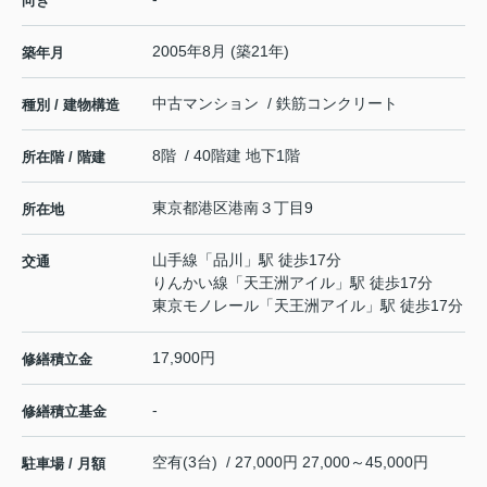
向き
2005年8月 (築21年)
築年月
中古マンション / 鉄筋コンクリート
種別 / 建物構造
8階 / 40階建 地下1階
所在階 / 階建
東京都
港区
港南
３丁目9
所在地
山手線
「
品川
」駅 徒歩17分
交通
りんかい線
「
天王洲アイル
」駅 徒歩17分
東京モノレール
「
天王洲アイル
」駅 徒歩17分
17,900円
修繕積立金
-
修繕積立基金
空有(3台) / 27,000円 27,000～45,000円
駐車場 / 月額