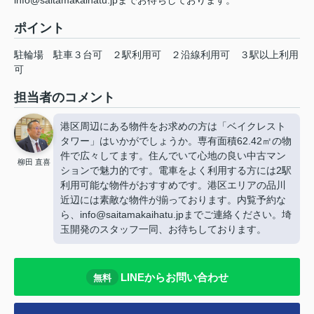
info@saitamakaihatu.jpまでお待ちしております。
ポイント
駐輪場
駐車３台可
２駅利用可
２沿線利用可
３駅以上利用
可
担当者のコメント
港区周辺にある物件をお求めの方は「ベイクレスト
タワー」はいかがでしょうか。専有面積62.42㎡の物
件で広々してます。住んでいて心地の良い中古マン
柳田 直喜
ションで魅力的です。電車をよく利用する方には2駅
利用可能な物件がおすすめです。港区エリアの品川
近辺には素敵な物件が揃っております。内覧予約な
ら、info@saitamakaihatu.jpまでご連絡ください。埼
玉開発のスタッフ一同、お待ちしております。
LINEからお問い合わせ
無料