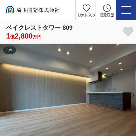
お気に入り
閲覧履歴
ベイクレストタワー 809
1
2,800
億
万円
1
/
9