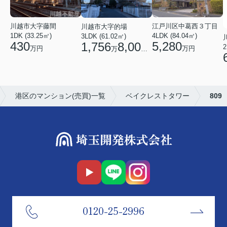
江戸川区中葛西３丁目
川越市大字藤間
川越市大字的場
4LDK (84.04㎡)
1DK (33.25㎡)
3LDK (61.02㎡)
5,280
430
1,756
8,000
2
万円
万円
万
円
港区のマンション(売買)一覧
ベイクレストタワー
809
0120-25-2996