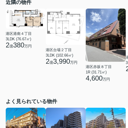
近隣の物件
港区港南４丁目
3LDK (76.67㎡)
2
380
億
万円
港区台場２丁目
3LDK (102.66㎡)
2
3,990
億
万円
3
港区赤坂８丁目
1R (31.71㎡)
4,600
万円
よく見られている物件