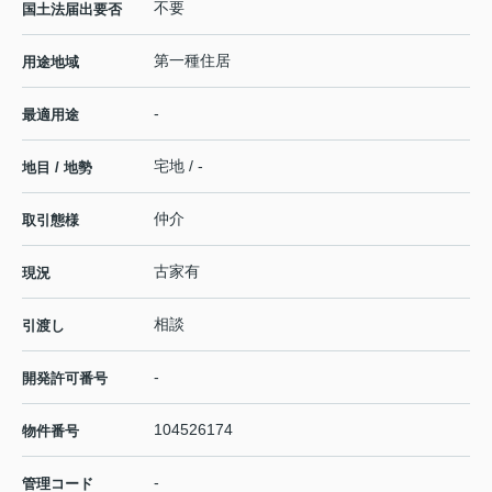
不要
国土法届出要否
第一種住居
用途地域
-
最適用途
宅地 / -
地目 / 地勢
仲介
取引態様
古家有
現況
相談
引渡し
-
開発許可番号
104526174
物件番号
-
管理コード