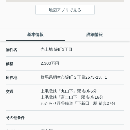
地図アプリで見る
基本情報
詳細情報
売土地 堤町3丁目
物件名
2,300万円
価格
群馬県
桐生市
堤町
３丁目2573-13、1
所在地
上毛電鉄
「
丸山下
」駅 徒歩6分
交通
上毛電鉄
「
富士山下
」駅 徒歩16分
わたらせ渓谷鉄道
「
下新田
」駅 徒歩27分
その他条件