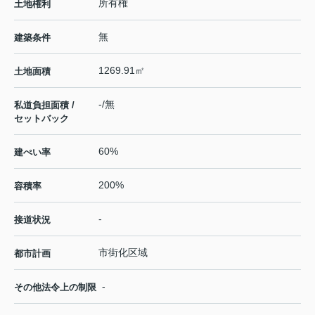
所有権
土地権利
無
建築条件
1269.91㎡
土地面積
-/無
私道負担面積 /
セットバック
60%
建ぺい率
200%
容積率
-
接道状況
市街化区域
都市計画
-
その他法令上の制限