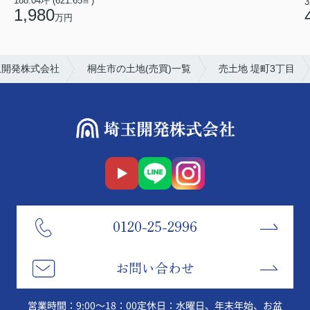
188.04坪 (621.65㎡)
3
1,980
万円
玉開発株式会社
桐生市の土地(売買)一覧
売土地 堤町3丁目
0120-25-2996
お問い合わせ
営業時間：9:00～18：00
定休日：水曜日、年末年始、お盆