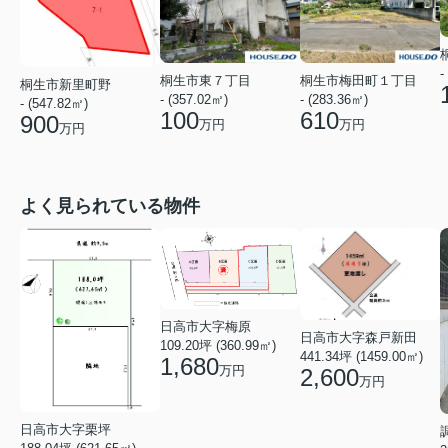
-
桐生市梅田町１丁目
桐生市東７丁目
桐生市新里町野
- (283.36㎡)
- (357.02㎡)
- (547.82㎡)
610
100
900
万円
万円
万円
よく見られている物件
日高市大字梅原
日高市大字森戸新田
109.20坪 (360.99㎡)
441.34坪 (1459.00㎡)
1,680
万円
2,600
万円
日高市大字栗坪