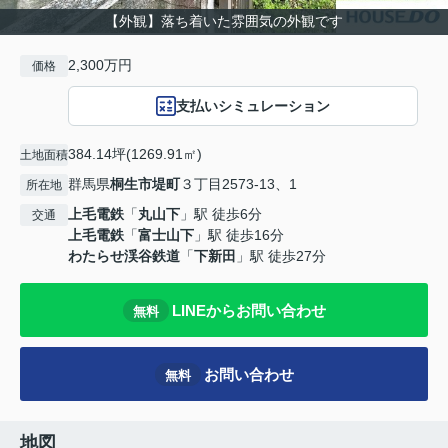
【外観】落ち着いた雰囲気の外観です
2,300万円
価格
支払いシミュレーション
384.14坪(1269.91㎡)
土地面積
群馬県
桐生市
堤町
３丁目2573-13、1
所在地
上毛電鉄
「
丸山下
」駅 徒歩6分
交通
上毛電鉄
「
富士山下
」駅 徒歩16分
わたらせ渓谷鉄道
「
下新田
」駅 徒歩27分
LINEからお問い合わせ
無料
お問い合わせ
無料
地図