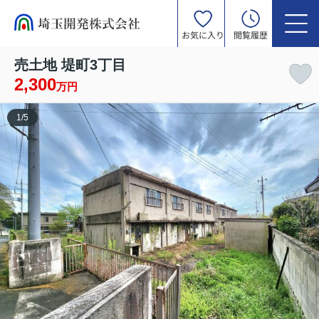
お気に入り
閲覧履歴
売土地 堤町3丁目
2,300
万円
1
/
5