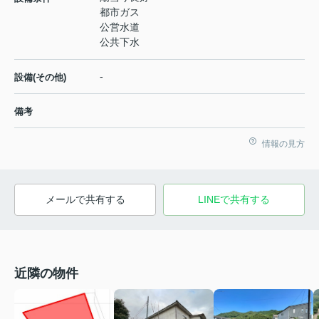
都市ガス
公営水道
公共下水
-
設備(その他)
備考
情報の見方
メールで共有する
LINEで共有する
近隣の物件