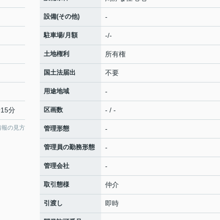
設備(その他)
-
駐車場/月額
-/-
土地権利
所有権
国土法届出
不要
用途地域
-
15分
区画数
- / -
情報の見方
管理形態
-
管理員の勤務形態
-
管理会社
-
取引態様
仲介
引渡し
即時