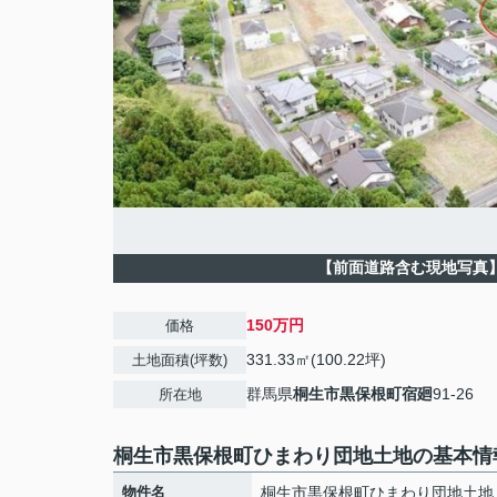
【前面道路含む現地写真
150万円
価格
331.33㎡(100.22坪)
土地面積(坪数)
群馬県
桐生市
黒保根町宿廻
91-26
所在地
桐生市黒保根町ひまわり団地土地の基本情
物件名
桐生市黒保根町ひまわり団地土地