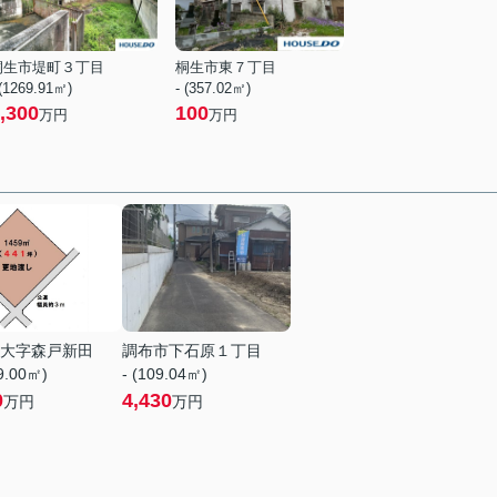
桐生市堤町３丁目
桐生市東７丁目
 (1269.91㎡)
- (357.02㎡)
,300
100
万円
万円
大字森戸新田
調布市下石原１丁目
59.00㎡)
- (109.04㎡)
0
4,430
万円
万円