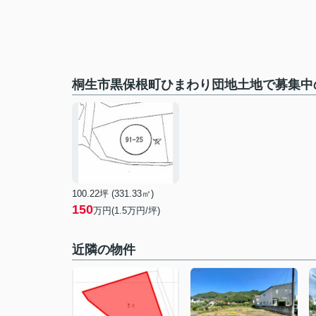
桐生市黒保根町ひまわり団地土地で募集中
100.22坪 (331.33㎡)
150
万円(1.5万円/坪)
近隣の物件