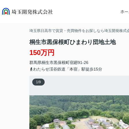
ホー
埼玉県日高市で賃貸・売買物件をお探しなら埼玉開発株式
桐生市黒保根町ひまわり団地土地
150万円
群馬県
桐生市
黒保根町宿廻
91-26
わたらせ渓谷鉄道「本宿」駅徒歩15分
1
/
9