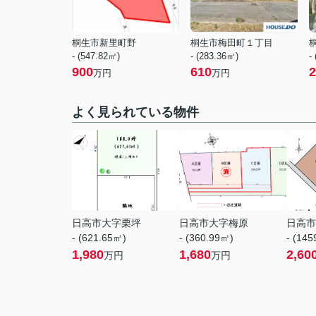
桐生市新里町野
桐生市梅田町１丁目
- (547.82㎡)
- (283.36㎡)
-
900
610
2
万円
万円
よく見られている物件
日高市大字栗坪
日高市大字梅原
日高市
- (621.65㎡)
- (360.99㎡)
- (14
1,980
1,680
2,60
万円
万円