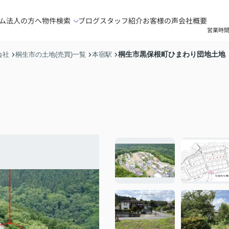
ム
法人の方へ
物件検索
ブログ
スタッフ紹介
お客様の声
会社概要
営業時間
桐生市黒保根町ひまわり団地土地
会社
桐生市の土地(売買)一覧
本宿駅