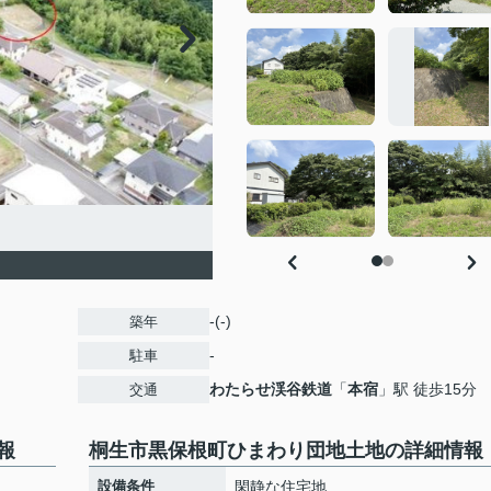
】
-(-)
築年
-
駐車
わたらせ渓谷鉄道
「
本宿
」駅 徒歩15分
交通
報
桐生市黒保根町ひまわり団地土地の詳細情報
設備条件
閑静な住宅地