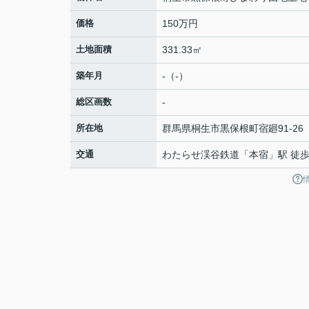
価格
150万円
土地面積
331.33㎡
築年月
-（-）
総区画数
-
所在地
群馬県
桐生市
黒保根町宿廻
91-26
交通
わたらせ渓谷鉄道
「
本宿
」駅 徒歩