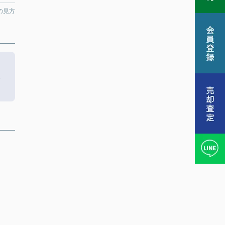
の見方
。
ス