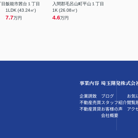
丁目
飯能市茜台１丁目
入間郡毛呂山町平山１丁目
1LDK (43.24㎡)
1K (26.08㎡)
7.7
4.6
万円
万円
事業内容
埼玉開発株式会
企業誘致
ブログ
お気
不動産売買
スタッフ紹介
閲覧
不動産賃貸
お客様の声
アク
会社概要