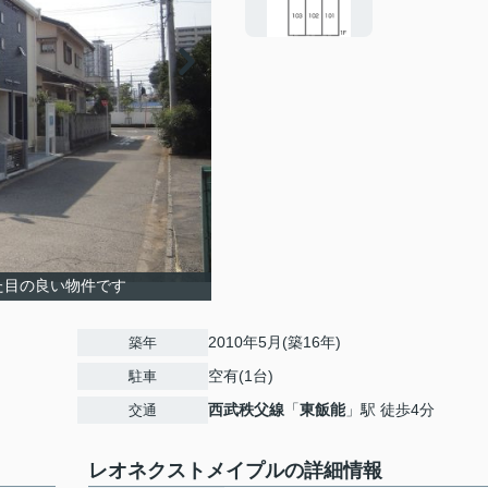
た目の良い物件です
2010年5月(築16年)
築年
空有(1台)
駐車
西武秩父線
「
東飯能
」駅 徒歩4分
交通
レオネクストメイプルの詳細情報