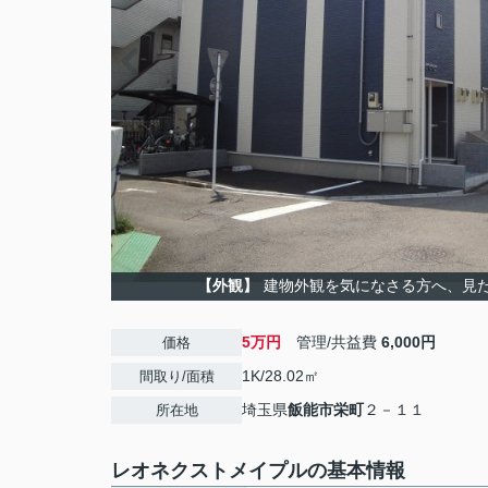
【外観】
建物外観を気になさる方へ、見
5万円
管理/共益費
6,000円
価格
1K/28.02㎡
間取り/面積
埼玉県
飯能市
栄町
２－１１
所在地
レオネクストメイプルの基本情報