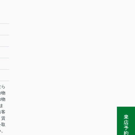
なら
の物
の物
ま
お客
。賃
を取
い。