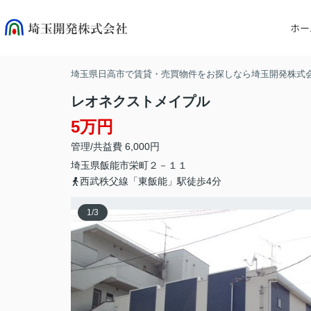
ホー
埼玉県日高市で賃貸・売買物件をお探しなら埼玉開発株式
レオネクストメイプル
5万円
管理/共益費 6,000円
埼玉県
飯能市
栄町
２－１１
西武秩父線「東飯能」駅徒歩4分
1
/
3