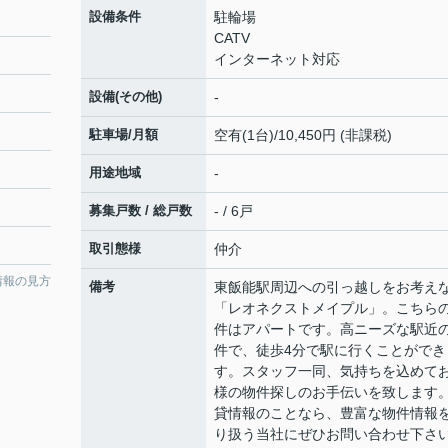
設備条件
駐輪場
CATV
インターネット対応
設備(その他)
-
駐車場/月額
空有(1台)/10,450円 (非課税)
用途地域
-
募集戸数 / 総戸数
- / 6戸
取引態様
仲介
情報の見方
備考
東飯能駅周辺への引っ越しをお考え
「レオネクストメイプル」。こちら
件はアパートです。高ニーズな駅近
件で、徒歩4分で駅に行くことができ
す。スタッフ一同、気持ちを込めて
様の物件探しのお手伝いを致します
貸情報のことなら、豊富な物件情報
り扱う当社にぜひお問い合わせ下さ