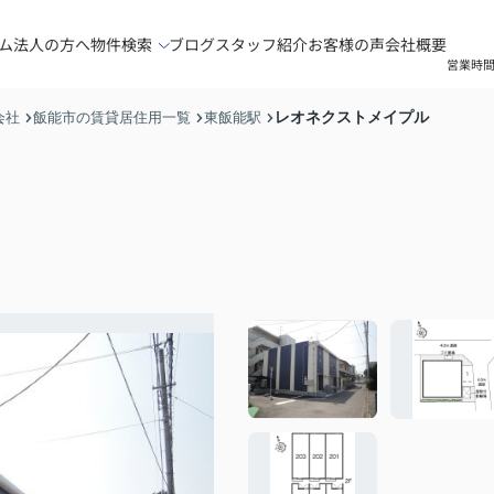
ム
法人の方へ
物件検索
ブログ
スタッフ紹介
お客様の声
会社概要
営業時間
レオネクストメイプル
会社
飯能市の賃貸居住用一覧
東飯能駅