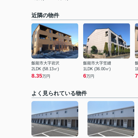
近隣の物件
飯能市大字岩沢
飯能市大字笠縫
2LDK (58.13㎡)
1LDK (36.00㎡)
1
8.35
6
7
万円
万円
よく見られている物件