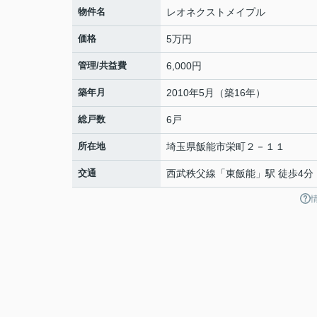
物件名
レオネクストメイプル
価格
5万円
管理/共益費
6,000円
築年月
2010年5月（築16年）
総戸数
6戸
所在地
埼玉県
飯能市
栄町
２－１１
交通
西武秩父線
「
東飯能
」駅 徒歩4分