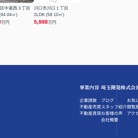
区中葛西３丁目
川口市川口１丁目
(84.04㎡)
2LDK (58.10㎡)
0
5,998
万円
万円
事業内容
埼玉開発株式会
企業誘致
ブログ
お気
不動産売買
スタッフ紹介
閲覧
不動産賃貸
お客様の声
アク
会社概要