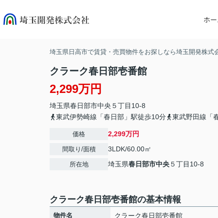
ホー
埼玉県日高市で賃貸・売買物件をお探しなら埼玉開発株式
クラーク春日部壱番館
2,299万円
埼玉県
春日部市
中央
５丁目10-8
東武伊勢崎線「春日部」駅徒歩10分
東武野田線「春
2,299万円
価格
3LDK/60.00㎡
間取り/面積
埼玉県
春日部市
中央
５丁目10-8
所在地
クラーク春日部壱番館の基本情報
物件名
クラーク春日部壱番館