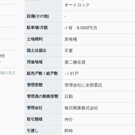
オートロック
設備(その他)
-
駐車場/月額
-/ 有 8,000円/月
土地権利
所有権
国土法届出
不要
0分
分
用途地域
第二種住居
情報の見方
販売戸数 / 総戸数
- / 37戸
管理形態
管理会社に全部委託
管理員の勤務形態
日勤
管理会社
毎⽇興業株式会社
取引態様
仲介
引渡し
即時