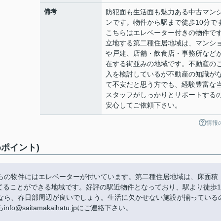
備考
防犯面も生活面も魅力ある中古マン
ンです。物件から駅まで徒歩10分で
こちらはエレベーター付きの物件で
立地する第二種住居地域は、マンシ
や戸建、店舗・飲食店・事務所など
在する街並みの地域です。不動産の
入を検討しているが不動産の知識が
て不安だと思う方でも、経験豊富な
スタッフがしっかりとサポートする
安心してご依頼下さい。
情報
ポイント)
らの物件にはエレベーターが付いています。第二種住居地域は、床面積
建てることができる地域です。好評の駅近物件となっており、駅より徒歩1
なら、春日部周辺が良いでしょう。生活に欠かせない施設が揃っている
saitamakaihatu.jpにご連絡下さい。