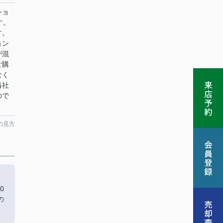
ショ
す。
す。
ョン
が混
ご購
なく
当社
ので
の見方
0
の