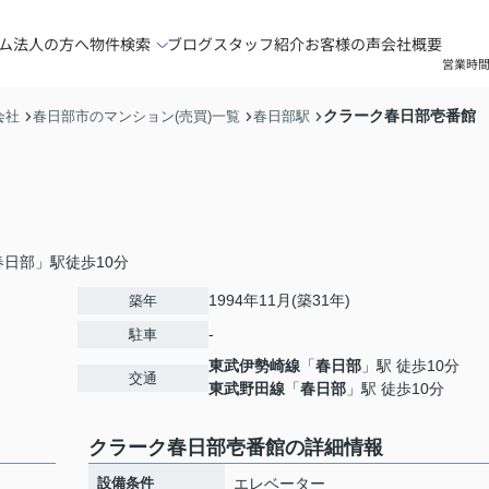
ム
法人の方へ
物件検索
ブログ
スタッフ紹介
お客様の声
会社概要
営業時間
クラーク春日部壱番館
会社
春日部市のマンション(売買)一覧
春日部駅
日部」駅徒歩10分
1994年11月(築31年)
築年
-
駐車
東武伊勢崎線
「
春日部
」駅 徒歩10分
交通
東武野田線
「
春日部
」駅 徒歩10分
クラーク春日部壱番館の詳細情報
設備条件
エレベーター