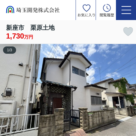
お気に入り
閲覧履歴
新座市 栗原土地
1,730
万円
1
/
3