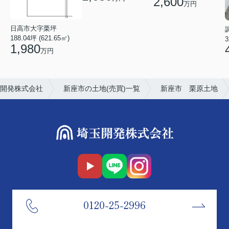
2,600
万円
日高市大字栗坪
188.04坪 (621.65㎡)
3
1,980
万円
開発株式会社
新座市の土地(売買)一覧
新座市 栗原土地
0120-25-2996