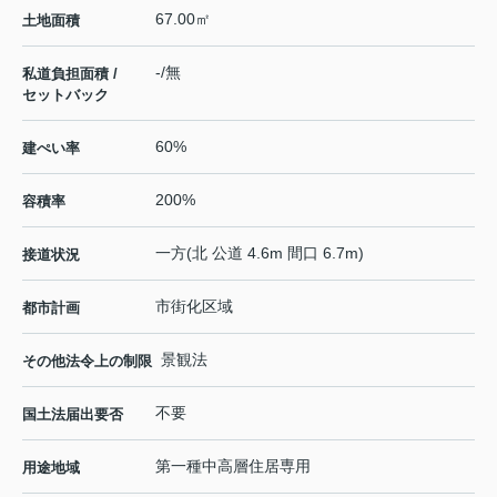
67.00㎡
土地面積
-/無
私道負担面積 /
セットバック
60%
建ぺい率
200%
容積率
一方(北 公道 4.6m 間口 6.7m)
接道状況
市街化区域
都市計画
景観法
その他法令上の制限
不要
国土法届出要否
第一種中高層住居専用
用途地域