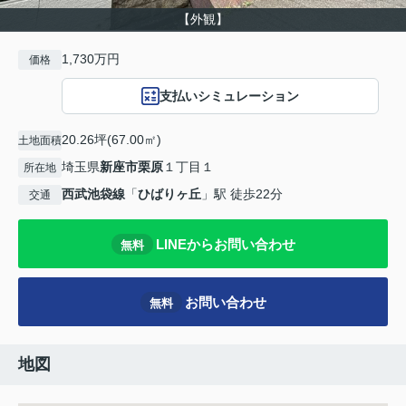
【外観】
1,730万円
価格
支払いシミュレーション
20.26坪(67.00㎡)
土地面積
埼玉県
新座市
栗原
１丁目１
所在地
西武池袋線
「
ひばりヶ丘
」駅 徒歩22分
交通
LINEからお問い合わせ
無料
お問い合わせ
無料
地図