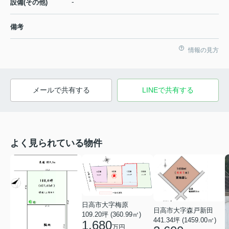
-
設備(その他)
備考
情報の見方
メールで共有する
LINEで共有する
よく見られている物件
日高市大字梅原
日高市大字森戸新田
109.20坪 (360.99㎡)
441.34坪 (1459.00㎡)
1,680
万円