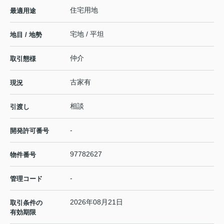
住宅用地
最適用途
宅地 / 平坦
地目 / 地勢
仲介
取引態様
古家有
現況
相談
引渡し
-
開発許可番号
97782627
物件番号
-
管理コード
2026年08月21日
取引条件の
有効期限