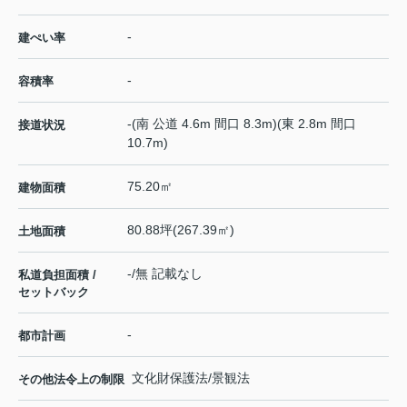
-
建ぺい率
-
容積率
-(南 公道 4.6m 間口 8.3m)(東 2.8m 間口
接道状況
10.7m)
75.20㎡
建物面積
80.88坪(267.39㎡)
土地面積
-/無 記載なし
私道負担面積 /
セットバック
-
都市計画
文化財保護法/景観法
その他法令上の制限