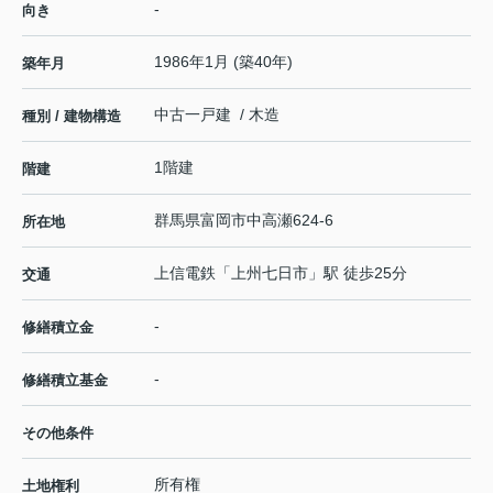
-
向き
1986年1月 (築40年)
築年月
中古一戸建 / 木造
種別 / 建物構造
1階建
階建
群馬県
富岡市
中高瀬
624-6
所在地
上信電鉄
「
上州七日市
」駅 徒歩25分
交通
-
修繕積立金
-
修繕積立基金
その他条件
所有権
土地権利