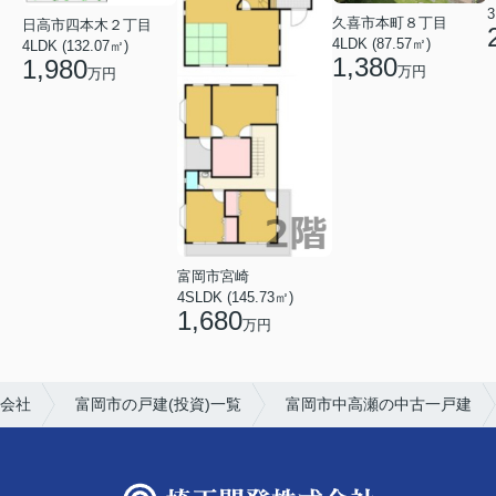
3
久喜市本町８丁目
日高市四本木２丁目
4LDK (87.57㎡)
4LDK (132.07㎡)
1,380
1,980
万円
万円
富岡市宮崎
4SLDK (145.73㎡)
1,680
万円
会社
富岡市の戸建(投資)一覧
富岡市中高瀬の中古一戸建