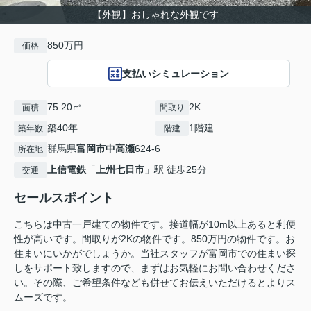
【外観】おしゃれな外観です
850万円
価格
支払いシミュレーション
75.20㎡
2K
面積
間取り
築40年
1階建
築年数
階建
群馬県
富岡市
中高瀬
624-6
所在地
上信電鉄
「
上州七日市
」駅 徒歩25分
交通
セールスポイント
こちらは中古一戸建ての物件です。接道幅が10m以上あると利便
性が高いです。間取りが2Kの物件です。850万円の物件です。お
住まいにいかがでしょうか。当社スタッフが富岡市での住まい探
しをサポート致しますので、まずはお気軽にお問い合わせくださ
い。その際、ご希望条件なども併せてお伝えいただけるとよりス
ムーズです。