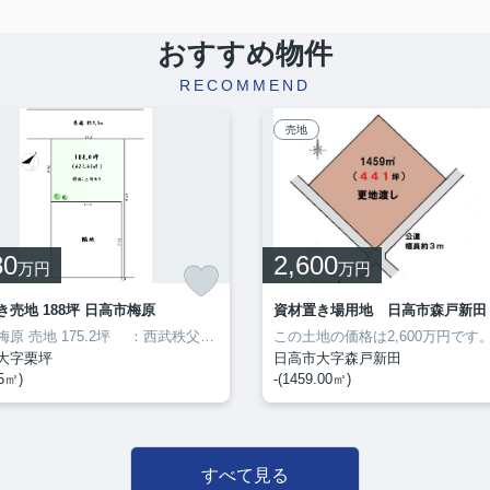
おすすめ物件
RECOMMEND
売地
80
2,600
万円
万円
き売地 188坪 日高市梅原
資材置き場用地 日高市森戸新田
日高市梅原 売地 175.2坪 ：西武秩父線高麗駅にも近くて便利♪徒歩2分の場所に日高市立高麗小学校があります♪安心の前面道路6m以上の条件を備えております♪日高市の土地なら埼玉開発で探しましょう♪お問い合わせは0120-25-2996、またはinfo@saitamakaihatu.jpまでお待ちしております(*^_^*)
大字栗坪
日高市大字森戸新田
65㎡)
-(1459.00㎡)
すべて見る