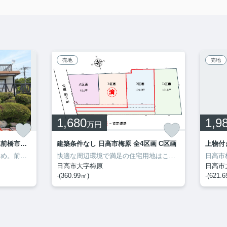
売地
売地
1,680
1,9
万円
南向きで日当たり良し！群馬県前橋市鼻毛石町 中古戸建
建築条件なし 日高市梅原 全4区画 C区画
上物付
こだわりで選びたい方におすすめ。前橋市エリアで住まいをお探しなら「南向きで日当たり良し！群馬県前橋市鼻毛石町 中古戸建」。中古の戸建て物件は幅広い年齢層の方からニーズがあります。土地面積は561.41㎡(公簿)でイチオシ。樋越付近の不動産情報をお探しの方は、
快適な周辺環境で満足の住宅用地はこちらです♪綺麗に整備された売地ですので、面倒な手入れなど必要ありません♪土地面積は360.99㎡(公簿)♪平坦な土地なので、擁壁・造成費用を抑えられます♪日高市の西武秩父線高麗周辺で土地を買うなら、0120-25-2996からいつでも埼玉開発までお問い合わせくださいませ(*´ω`*)
日高市大字梅原
日高市
-(360.99㎡)
-(621.