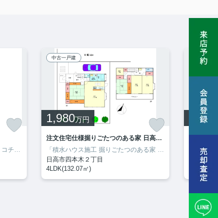
中古一戸建
中古マン
1,980
3,380
万円
注文住宅仕様掘りごたつのある家 日高市四本木 中古戸建
クレール川
この土地の価格は2,600万円です。コチラの土地は売地となっており、土地購入予定の方にお勧めです。便利な立地で、例えば資材置場を建てる際にも好条件の立地です。土地を日高市で購入予定なら、川越線武蔵高萩周辺はいかがですか。お気軽に0120-25-2996までお問い合わせ下さいませ。お待ちしております。
「積水ハウス施工 掘りごたつのある家 日高市四本木 中古戸建」のここがイチオシ◎ファミリー向けのポイント、日高市立高麗川小学校が徒歩20分のところにあります◎戸建て物件をお探しの方は、便利な価格からなる中古物件はいかがでしょうか◎生活環境が整った日高市なら、きっと充実した生活が送れるでしょう◎不動産購入をお考えであれば、お気軽にお問い合わせください(^_^)
日高市四本木２丁目
川口市本
4LDK(132.07㎡)
2LDK(58.