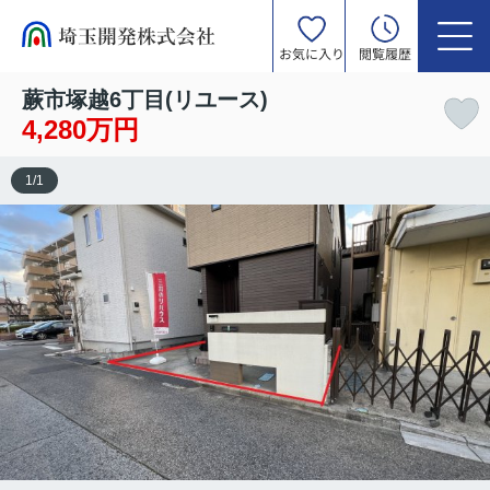
お気に入り
閲覧履歴
蕨市塚越6丁目(リユース)
4,280万円
1
/
1