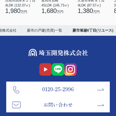
日高市四本木２丁目
富岡市宮崎
久喜市本町８丁目
4LDK (132.07㎡)
4SLDK (145.73㎡)
4LDK (87.57㎡)
3
1,980
1,680
1,380
万円
万円
万円
発株式会社
蕨市の戸建(売買)一覧
蕨市塚越6丁目(リユース)
0120-25-2996
お問い合わせ