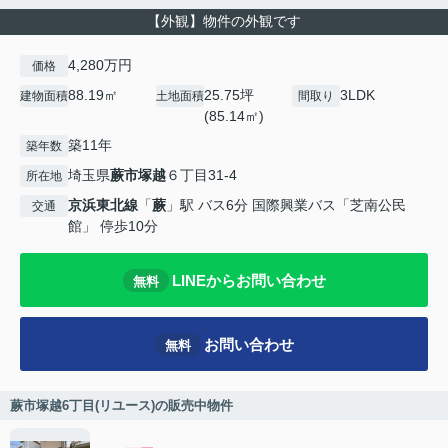
【外観】物件の外観です
4,280万円
価格
88.19㎡
25.75坪
3LDK
建物面積
土地面積
間取り
(85.14㎡)
築11年
築年数
埼玉県
蕨市
塚越
６丁目31-4
所在地
京浜東北線
「
蕨
」駅 バス6分 国際興業バス「芝南公民
交通
館」 停歩10分
LINEからお問い合わせ
無料
お問い合わせ
無料
蕨市塚越6丁目(リユース)の販売中物件