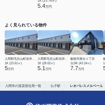
1K (23.76㎡)
5.4
万円
よく見られている物件
入間郡毛呂山町岩井東１丁目
入間郡毛呂山町岩井東１丁目
飯能市茜台１丁目
1K (23.61㎡)
1K (28.02㎡)
1LDK (43.24㎡)
1
5
5.1
7.7
万円
万円
万円
入間市の賃貸居住用一覧
仏子駅
レオパレスメルベーユ