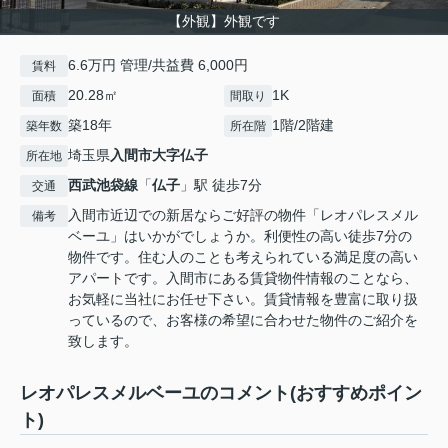
【外観】外観です
6.6万円 管理/共益費 6,000円
賃料
20.28㎡
1K
面積
間取り
築18年
1階/2階建
築年数
所在階
埼玉県
入間市
大字仏子
所在地
西武池袋線
「
仏子
」駅 徒歩7分
交通
入間市近辺での新居ならご好評の物件「レオパレスメル
備考
ベーユ」はいかがでしょうか。利便性の高い徒歩7分の
物件です。住む人のことも考えられている満足度の高い
アパートです。入間市にある賃貸物件情報のことなら、
お気軽に当社にお任せ下さい。賃貸情報を豊富に取り扱
っているので、お客様の希望に合わせた物件のご紹介を
致します。
レオパレスメルベーユのコメント(おすすめポイン
ト)