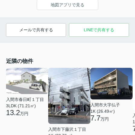
地図アプリで見る
メールで共有する
LINEで共有する
近隣の物件
入間市春日町１丁目
入間市大字仏子
3LDK (71.21㎡)
13.2
1K (26.49㎡)
万円
7.7
万円
1
入間市下藤沢１丁目