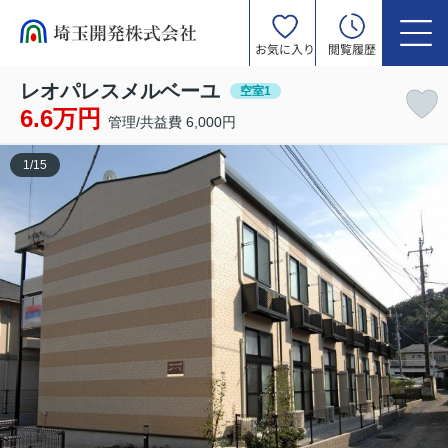
お気に入り
閲覧履歴
レオパレスメルベーユ
空室1
6.6万円
管理/共益費 6,000円
1
/
15